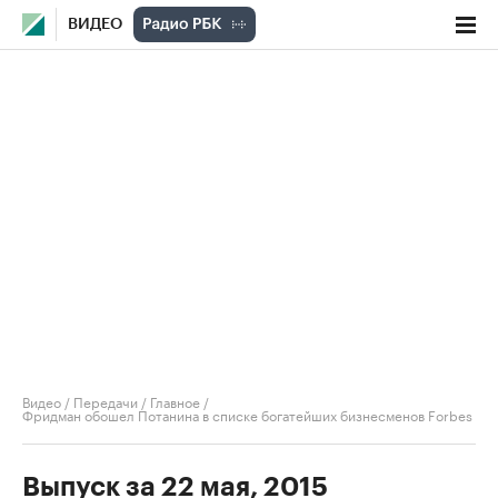
ВИДЕО
Видео
/
Передачи
/
Главное
/
Фридман обошел Потанина в списке богатейших бизнесменов Forbes
Выпуск за 22 мая, 2015