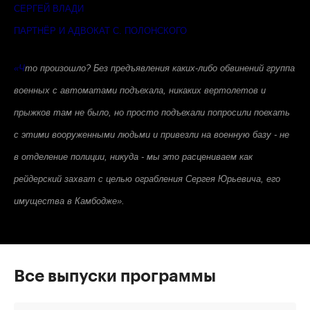
СЕРГЕЙ ВЛАДИ
ПАРТНЁР И АДВОКАТ С. ПОЛОНСКОГО
«Ч
то произошло? Без предъявления каких-либо обвинений группа
военных с автоматами подъехала, никаких вертолетов и
прыжков там не было, но просто подъехали попросили поехать
с этими вооруженными людьми и привезли на военную базу - не
в отделение полиции, никуда - мы это расцениваем как
рейдерский захват с целью ограбления Сергея Юрьевича, его
имущества в Камбодже».
Все выпуски программы