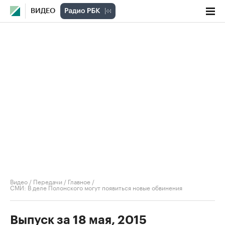
ВИДЕО
Видео
/
Передачи
/
Главное
/
СМИ: В деле Полонского могут появиться новые обвинения
Выпуск за 18 мая, 2015