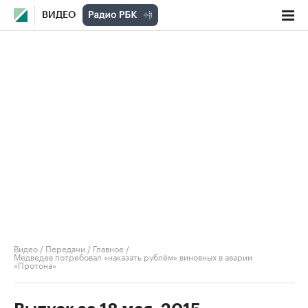
ВИДЕО
Видео
/
Передачи
/
Главное
/
Медведев потребовал «наказать рублём» виновных в аварии
«Протона»