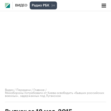
ВИДЕО
Видео
/
Передачи
/
Главное
/
Минобороны потребовало от Киева освободить «бывших российских
военных», задержанных под Луганском