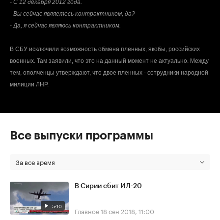
- С 12 декабря 2012 года.
- Вы сейчас являетесь контрактником, да?
- Да, я сейчас являюсь контрактником.
В СБУ исключили возможность обмена пленных, якобы, российских
военных. Там заявили, что это на данный момент не актуально. Между
тем, ополченцы утверждают, что двое пленных - сотрудники народной
милиции ЛНР.
Все выпуски программы
За все время
В Сирии сбит ИЛ-20
5:10
Главное
18 сен 2018, 11:00