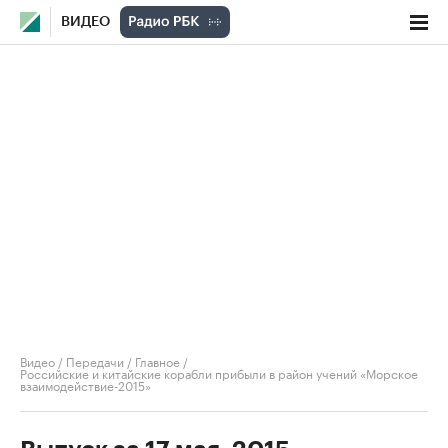
ВИДЕО
Видео
/
Передачи
/
Главное
/
Российские и китайские корабли прибыли в район учений «Морское
взаимодействие-2015»