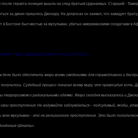
й после теракта полиция вышла на след братьев Царнаевых. Старший - Тамер
ться за двоих пришлось Джохару. На допросах он заявил, что завидует брату
кт в Бостоне был местью за мусульман, убитых американскими солдатами в А
КУРОР США СУДЕБНОГО ОКРУГА МАССАЧУСЕТС
м деле было обеспечить жюри всеми сведениями для справедливого и бесп
о получилось. Судебный процесс показал всему миру, что правосудие есть.
ны терроризмом и радикальными идеями. Жюри сегодня высказалось и Джох
свои преступления. Не вздумайте заблуждаться – подсудимый, якобы, утв
 всех мусульман - это не религиозное преступление. Это было политичес
единённые Штаты»