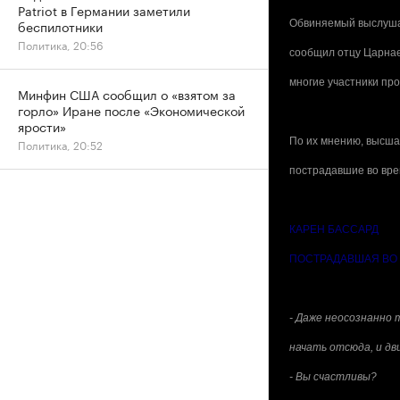
Patriot в Германии заметили
беспилотники
Обвиняемый выслушал
Политика, 20:56
сообщил отцу Царнаев
многие участники про
Минфин США сообщил о «взятом за
горло» Иране после «Экономической
ярости»
По их мнению, высшая
Политика, 20:52
пострадавшие во врем
КАРЕН БАССАРД
ПОСТРАДАВШАЯ ВО 
- Даже неосознанно 
начать отсюда, и дв
- Вы счастливы?