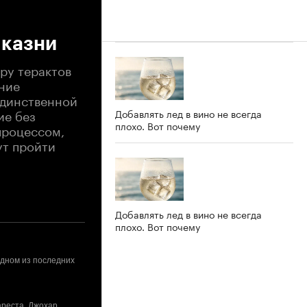
 казни
ру терактов
ние
Единственной
ие без
Добавлять лед в вино не всегда
плохо. Вот почему
процессом,
ут пройти
Добавлять лед в вино не всегда
плохо. Вот почему
одном из последних
ареста. Джохар