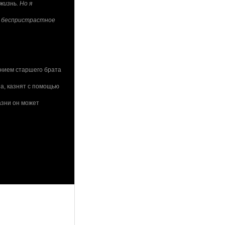
жизнь. Но я
о беспристрастное
янием старшего брата
на, казнят с помощью
азни он может