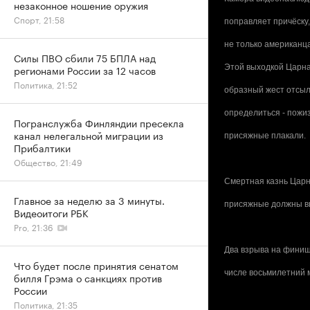
незаконное ношение оружия
Спорт, 21:58
поправляет причёску
не только американц
Силы ПВО сбили 75 БПЛА над
Этой выходкой Царнае
регионами России за 12 часов
Политика, 21:52
образный жест отсыл
определиться - пожи
Погранслужба Финляндии пресекла
канал нелегальной миграции из
присяжные плакали.
Прибалтики
Общество, 21:49
Смертная казнь Царна
Главное за неделю за 3 минуты.
присяжные должны вы
Видеоитоги РБК
Pro, 21:36
Два взрыва на финиш
Что будет после принятия сенатом
числе восьмилетний 
билля Грэма о санкциях против
России
Политика, 21:35