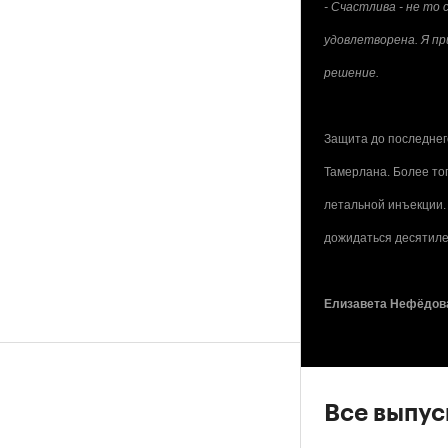
- Счастлива - не то
удовлетворена. Я пр
решение.
Защита до последнег
Тамерлана. Более тог
летальной инъекции. 
дожидаться десятиле
Елизавета Нефёдов
Все выпу