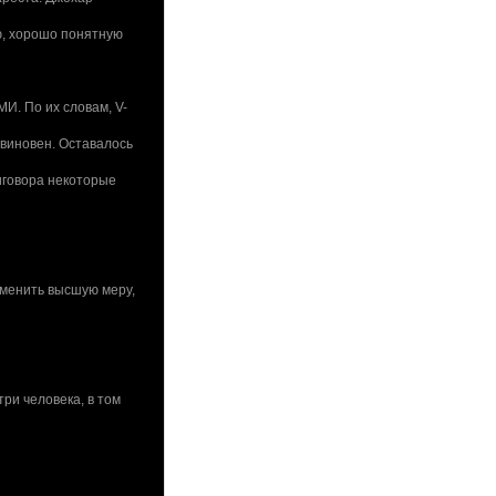
ю, хорошо понятную
И. По их словам, V-
 виновен. Оставалось
иговора некоторые
именить высшую меру,
ри человека, в том