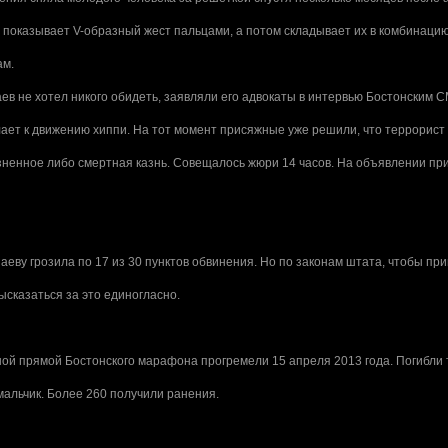
, показывает V-образный жест пальцами, а потом складывает их в комбинаци
ам.
в не хотел никого обидеть, заявляли его адвокаты в интервью Бостонским СМ
ает к движению хиппи. На тот момент присяжные уже решили, что террорист
зненное либо смертная казнь. Совещалось жюри 14 часов. На объявлении пр
еву грозила по 17 из 30 пунктов обвинения. Но по законам штата, чтобы пр
сказаться за это единогласно.
ой прямой Бостонского марафона прогремели 15 апреля 2013 года. Погибли т
мальчик. Более 260 получили ранения.