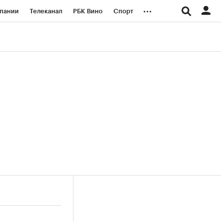
...
пании
Телеканал
РБК Вино
Спорт
ые проекты
Город
Стиль
Крипто
Спецпроекты СПб
логии и медиа
Финансы