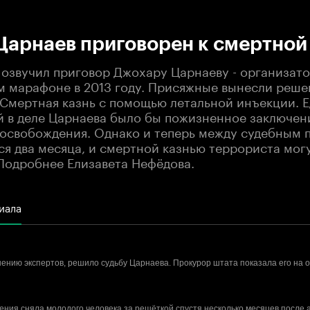
:00
/
00:00
Царнаев приговорен к смертной
 озвучил приговор Джохару Царнаеву - организато
м марафоне в 2013 году. Присяжные вынесли реше
 Смертная казнь с помощью летальной инъекции. 
й в деле Царнаева было бы пожизненное заключен
освобождения. Однако и теперь между судебным 
ся два месяца, и смертной казнью террориста мог
 Подробнее Елизавета Нефёдова.
иала
нению экспертов, решило судьбу Царнаева. Прокурор штата показала его на 
ния сняла молодого человека за решёткой спустя несколько месяцев после 