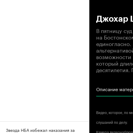
00
Джохар 
В пятницу суд
на Бостонско
единогласно.
альтернативо
возможности 
который длил
десятилетия.
Описание матер
Видео, которое, по м
слушаний по делу.
Звезда НБА избежал наказания за
Камера видеонаблюде