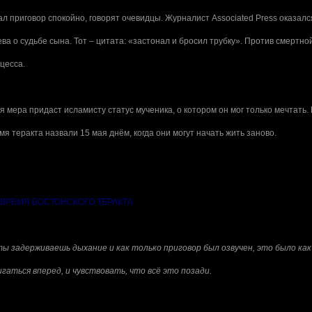
 приговор спокойно, говорят очевидцы. Журналист
Associated Press
оказалс
а о судьбе сына. Тот – цитата: «застонал и бросил трубку». Против смертно
цесса.
 мера придаст исламисту статус мученика, о котором он мог только мечтать.
я теракта назвали 15 мая днём, когда они могут начать жить заново.
ВРЕМЯ БОСТОНСКОГО ТЕРАКТА
ты задерживаешь дыхание и как только приговор был озвучен, это было как
игаться вперед, и чувствовать, что всё это позади.