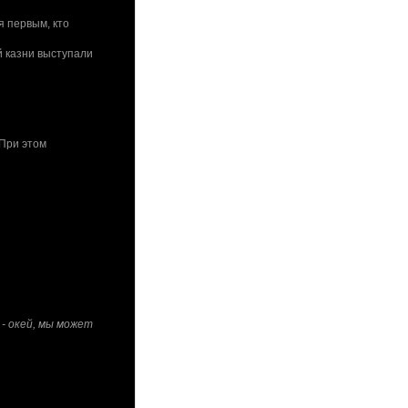
я первым, кто
й казни выступали
 При этом
 - окей, мы может