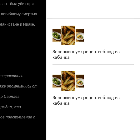
лан - был убит при
, погибшему смертью
фганистане и Ираке.
Зеленый шум: рецепты блюд из
кабачка
ристрастного
 Даже опомнившись от
Зеленый шум: рецепты блюд из
ар Царнаев
кабачка
ерждал, что
кое преступление с