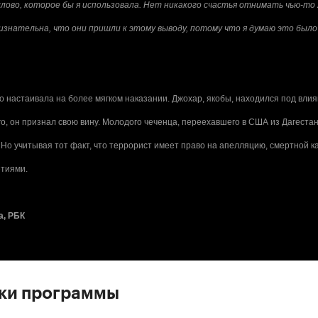
 слово, которое бы я использовала. Нет никакого счастья отнимать чью-то 
изнательна, что они пришли к этому выводу, потому что я думаю это был
о настаивала на более мягком наказании. Джохар, якобы, находился под вли
о, он признал свою вину. Молодого чеченца, переехавшего в США из Дагеста
Но учитывая тот факт, что террорист имеет право на апелляцию, смертной к
тиями.
а, РБК
ски программы