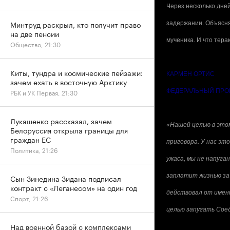
Через несколько дне
Минтруд раскрыл, кто получит право
задержании. Объясня
на две пенсии
мученика. И что тера
Общество, 21:30
Киты, тундра и космические пейзажи:
КАРМЕН ОРТИС
зачем ехать в восточную Арктику
ФЕДЕРАЛЬНЫЙ ПРО
РБК и УК Первая, 21:30
Лукашенко рассказал, зачем
«Нашей целью в это
Белоруссия открыла границы для
граждан ЕС
приговора. У нас эт
Политика, 21:26
ужаса, мы не напуга
заплатит жизнью за 
Сын Зинедина Зидана подписал
контракт с «Леганесом» на один год
действовал от имени
Спорт, 21:26
целью запугать Со
Над военной базой с комплексами