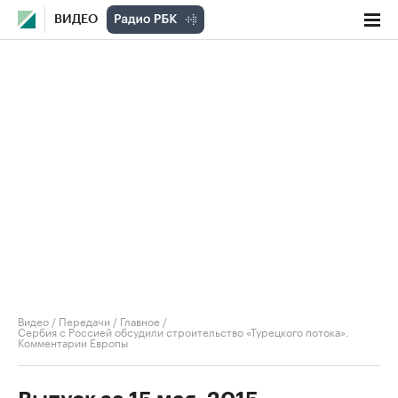
ВИДЕО
Видео
/
Передачи
/
Главное
/
Сербия с Россией обсудили строительство «Турецкого потока».
Комментарии Европы