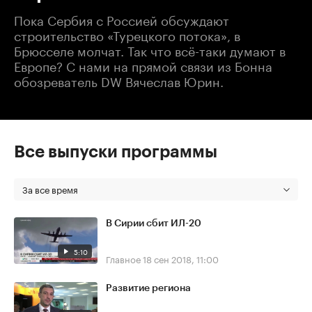
Пока Сербия с Россией обсуждают
строительство «Турецкого потока», в
Брюсселе молчат. Так что всё-таки думают в
Европе? С нами на прямой связи из Бонна
обозреватель DW Вячеслав Юрин.
Все выпуски программы
За все время
В Сирии сбит ИЛ-20
5:10
Главное
18 сен 2018, 11:00
Развитие региона