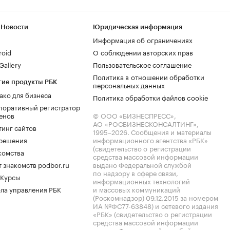
 Новости
Юридическая информация
Информация об ограничениях
roid
О соблюдении авторских прав
allery
Пользовательское соглашение
Политика в отношении обработки
гие продукты РБК
персональных данных
ако для бизнеса
Политика обработки файлов cookie
поративный регистратор
енов
© ООО «БИЗНЕСПРЕСС»,
АО «РОСБИЗНЕСКОНСАЛТИНГ»,
тинг сайтов
1995–2026
. Сообщения и материалы
.решения
информационного агентства «РБК»
(свидетельство о регистрации
комства
средства массовой информации
 знакомств podbor.ru
выдано Федеральной службой
по надзору в сфере связи,
 Курсы
информационных технологий
ла управления РБК
и массовых коммуникаций
(Роскомнадзор) 09.12.2015 за номером
ИА №ФС77-63848) и сетевого издания
«РБК» (свидетельство о регистрации
средства массовой информации