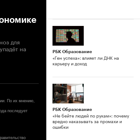
кономике
ноз для
упадёт на
РБК Образование
«Ген успеха»: влияет ли ДНК на
карьеру и доход
ии. По их мнению,
РБК Образование
года последует
«Не бейте людей по рукам»: почему
вредно наказывать за промахи и
ошибки
правительство