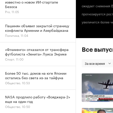
известно о новом ИИ-стартапе
Безоса
ожидает снижения В
Pro, 11:05
прогнозируется рос
увеличится более ч
Пашинян объявил закрытой страницу
конфликта Армении и Азербайджана
Политика, 11:04
«Фламенго» отказался от трансфера
Все выпу
футболиста «Зенита» Луиса Энрике
Спорт, 11:00
За все время
Более 50 тыс. домов на юге Японии
остались без света из-за тайфуна
Общество, 10:53
NASA продлило работу «Вояджера-2»
еще на один год
Общество, 10:50