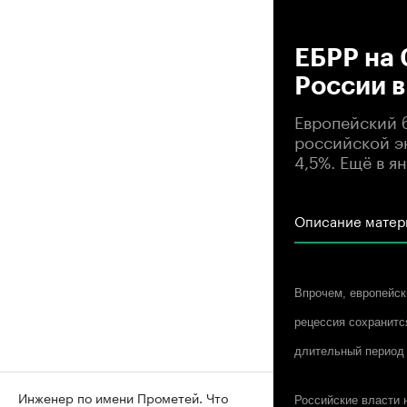
00
ЕБРР на 
России в
Европейский 
российской эк
4,5%. Ещё в я
Описание матер
Впрочем, европейск
рецессия сохранится
длительный период 
Инженер по имени Прометей. Что
Российские власти 