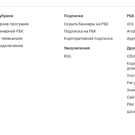
убрики
Подписки
РБК
рхив программ
Скрыть баннеры на РБК
iOS
ечерний РБК
Подписка на РБК
And
 телеканале
Корпоративная подписка
AppG
одключение
Уведомления
Дру
RSS
Обл
Кор
дом
Хос
Рег
Зна
Сайт
РБК
Шко