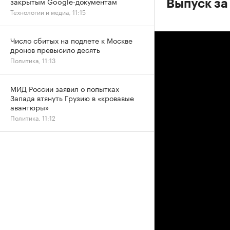
закрытым Google-документам
Выпуск за 
Технологии и медиа, 11:15
Число сбитых на подлете к Москве
дронов превысило десять
Политика, 11:13
МИД России заявил о попытках
Запада втянуть Грузию в «кровавые
авантюры»
Политика, 11:12