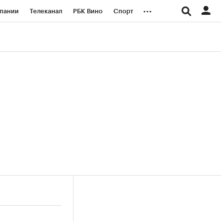
...
пании
Телеканал
РБК Вино
Спорт
ые проекты
Город
Стиль
Крипто
Спецпроекты СПб
логии и медиа
Финансы