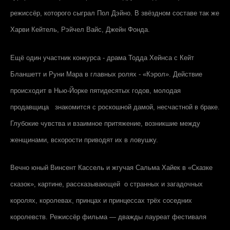
режиссёр, которого сыграл Пол Дэйно. В звёздном составе так же
Харви Кейтель, Рэйчел Вайс, Джейн Фонда.
Ещё один участник конкурса - драма Тодда Хейнса с Кейт
Бланшетт и Руни Мара в главных ролях - «Кэрол». Действие
происходит в Нью-Йорке пятидесятых годов, молодая
продавщица знакомится с роскошной дамой, несчастной в браке.
Глубокие чувства и взаимное притяжение, возникшие между
женщинами, вскорости приводят их в ловушку.
Вечно юный Винсент Кассель и жгучая Сальма Хайек в «Сказке
сказок», картине, рассказывающей о странных и загадочных
королях, королевах, принцах и принцессах трёх соседних
королевств. Режиссёр фильма — дважды лауреат фестиваля