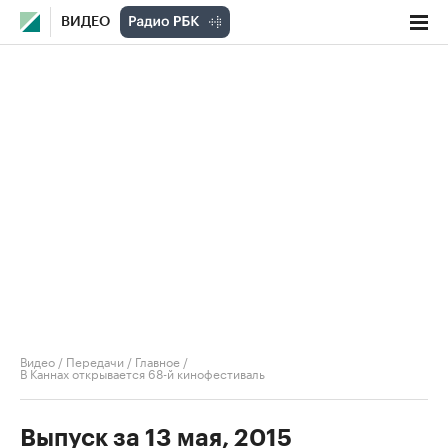
ВИДЕО
Видео
/
Передачи
/
Главное
/
В Каннах открывается 68-й кинофестиваль
Выпуск за 13 мая, 2015