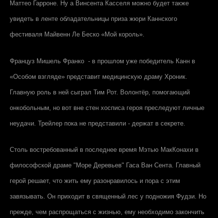
Маттео Гарроне. Ну а Винсента Касселя можно будет также
увидеть в ленте обладательницы приза жюри Каннского
фестиваля Майвенн Ле Беско «Мой король».
Француз Мишель Франко - в прошлом уже победитель Канн в
«Особом взгляде» представит медицинскую драму Хроник.
Главную роль в ней сыграл Тим Рот. Волонтёр, помогающий
онкобольным, но вот вне стен хосписа героя преследуют личные
неудачи. Трейлер пока не представили - держат в секрете.
Столь востребованный в последнее время Мэтью МакКонахи в
философской драме "Море Деревьев" Гаса Ван Сента. Главный
герой решает, что жить ему разонравилось и пора с этим
завязывать. Он приходит в священный лес у подножия Фудзи. Но
прежде, чем распрощаться с жизнью, ему необходимо закончить