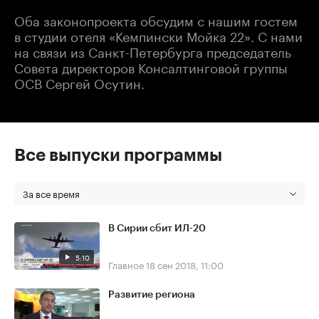
Оба законопроекта обсудим с нашим гостем
в студии отеля «Кемпински Мойка 22». С нами
на связи из Санкт-Петербурга председатель
Совета директоров Консалтинговой группы
ОСВ Сергей Осутин.
Все выпуски программы
За все время
В Сирии сбит ИЛ-20
5:10
Главное
18 сен 2018, 11:00
Развитие региона