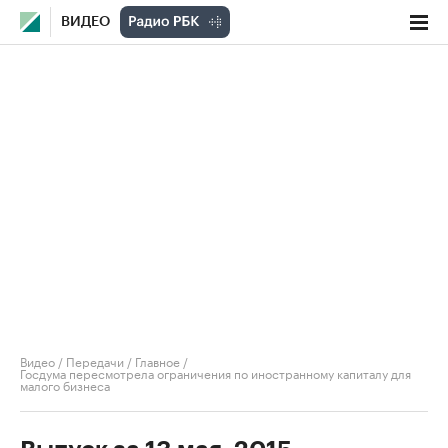
ВИДЕО
Видео
/
Передачи
/
Главное
/
Госдума пересмотрела ограничения по иностранному капиталу для
малого бизнеса