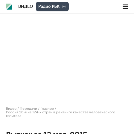
ВИДЕО
Видео
/
Передачи
/
Главное
/
Россия 26-я из 124-х стран в рейтинге качества человеческого
капитала