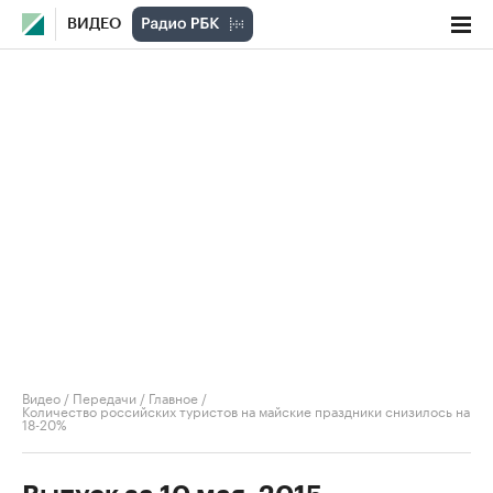
ВИДЕО
Видео
/
Передачи
/
Главное
/
Количество российских туристов на майские праздники снизилось на
18-20%