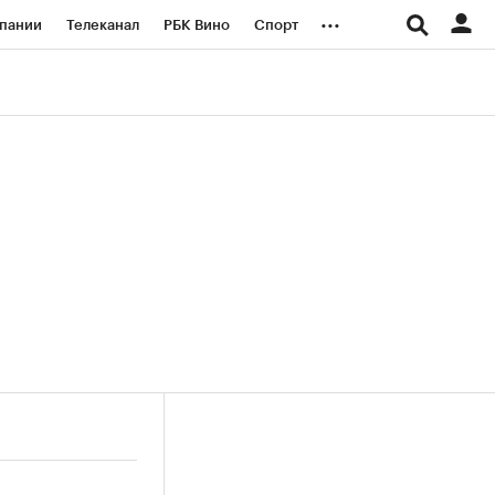
...
пании
Телеканал
РБК Вино
Спорт
ые проекты
Город
Стиль
Крипто
Спецпроекты СПб
логии и медиа
Финансы