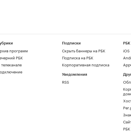
убрики
Подписки
РБК
рхив программ
Скрыть баннеры на РБК
iOS
ечерний РБК
Подписка на РБК
And
 телеканале
Корпоративная подписка
AppG
одключение
Уведомления
Дру
RSS
Обл
Кор
дом
Хос
Рег
Зна
Сайт
РБК