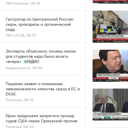
РБК Компании, 09:19
Гастрогид по Центральной России:
сыры, крокодилы и органический
сидр
РБК и РСХБ, 09:10
Эксперты объяснили, почему жилье
для студентов надо было искать
«вчера»
РАДИО
Недвижимость, 09:03
Пашинян заявил о понимании
невозможности членства сразу в ЕС и
ЕАЭС
Политика, 09:03
Иран предложил запретить проход
судов США через Ормузский пролив
Политика, 09:03