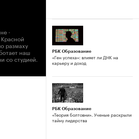
не -
а Красной
по размаху
аботает наш
РБК Образование
«Ген успеха»: влияет ли ДНК на
и со студией.
карьеру и доход
РБК Образование
«Теория болтовни». Ученые раскрыли
тайну лидерства