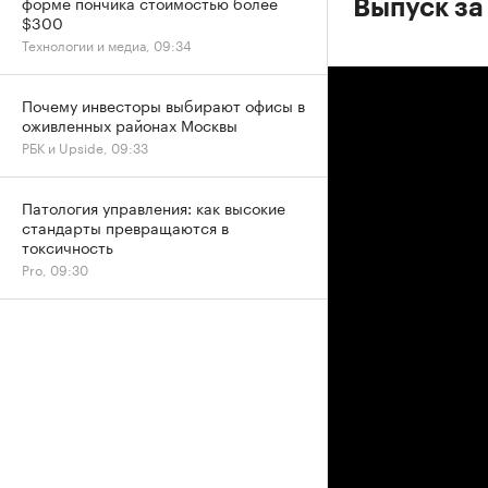
форме пончика стоимостью более
Выпуск за
$300
Технологии и медиа, 09:34
Почему инвесторы выбирают офисы в
оживленных районах Москвы
РБК и Upside, 09:33
Патология управления: как высокие
стандарты превращаются в
токсичность
Pro, 09:30