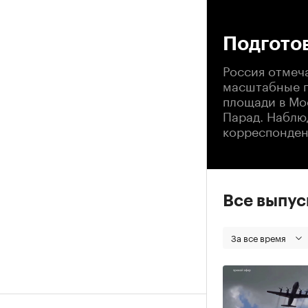
00
Подгото
Россия отмеч
масштабные п
площади в Мо
Парад. Наблю
корреспондент
Все выпу
За все время