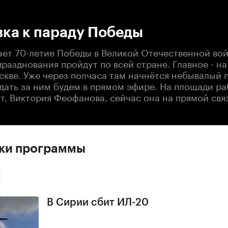
:00
/
00:00
вка к параду Победы
ает 70-летие Победы в Великой Отечественной вой
разднования пройдут по всей стране. Главное - н
скве. Уже через полчаса там начнётся небывалый 
дать за ним будем в прямом эфире. На площади р
, Виктория Феофанова, сейчас она на прямой связ
ски программы
В Сирии сбит ИЛ-20