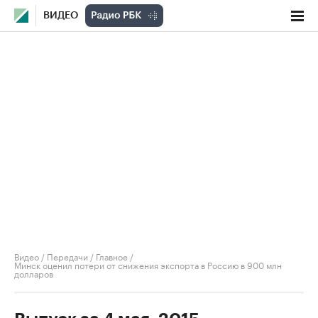
ВИДЕО
Видео
/
Передачи
/
Главное
/
Минск оценил потери от снижения экспорта в Россию в 900 млн
долларов