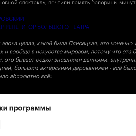
невной спектакль, почтили память балерины минут
РОВСКИЙ
Р-РЕПЕТИТОР БОЛЬШОГО ТЕАТРА
 эпоха целая, какой была Плисецкая, это конечно 
х и вообще в искусстве мировом, потому что эта 
м, это бывает редко: внешними данными, внутрен
ией, большим актёрскими дарованиями - всё было 
ыло абсолютно всё»
ски программы