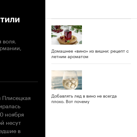
чтили
 воля.
ермании,
Домашнее «вино» из вишни: рецепт с
летним ароматом
Добавлять лед в вино не всегда
я Плисецкая
плохо. Вот почему
биралась
20 ноября
ой несут
шедшие в