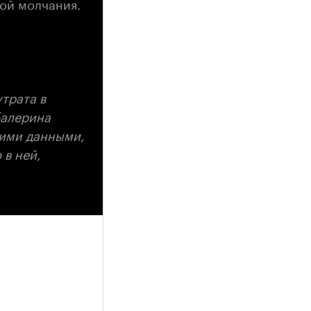
ой молчания.
утрата в
балерина
ними данными,
в ней,