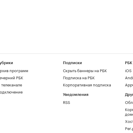
убрики
Подписки
РБК
рхив программ
Скрыть баннеры на РБК
iOS
ечерний РБК
Подписка на РБК
And
 телеканале
Корпоративная подписка
AppG
одключение
Уведомления
Дру
RSS
Обл
Кор
дом
Хос
Рег