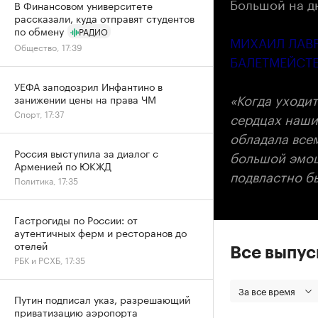
Большой на д
В Финансовом университете
рассказали, куда отправят студентов
по обмену
РАДИО
МИХАИЛ ЛАВ
Общество, 17:39
БАЛЕТМЕЙСТЕ
УЕФА заподозрил Инфантино в
«Когда уходит
занижении цены на права ЧМ
Спорт, 17:37
сердцах наши
обладала все
Россия выступила за диалог с
большой эмоц
Арменией по ЮКЖД
подвластно б
Политика, 17:35
Гастрогиды по России: от
аутентичных ферм и ресторанов до
отелей
Все выпу
РБК и РСХБ, 17:35
За все время
Путин подписал указ, разрешающий
приватизацию аэропорта