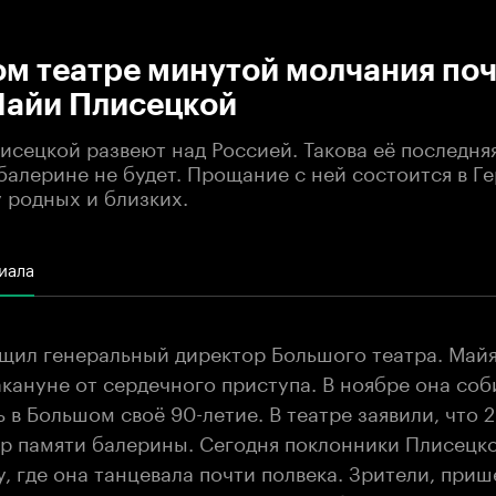
:00
/
00:00
ом театре минутой молчания по
Майи Плисецкой
сецкой развеют над Россией. Такова её последняя
балерине не будет. Прощание с ней состоится в Г
у родных и близких.
иала
щил генеральный директор Большого театра. Май
кануне от сердечного приступа. В ноябре она со
 в Большом своё 90-летие. В театре заявили, что 
ер памяти балерины. Сегодня поклонники Плисецк
у, где она танцевала почти полвека. Зрители, при