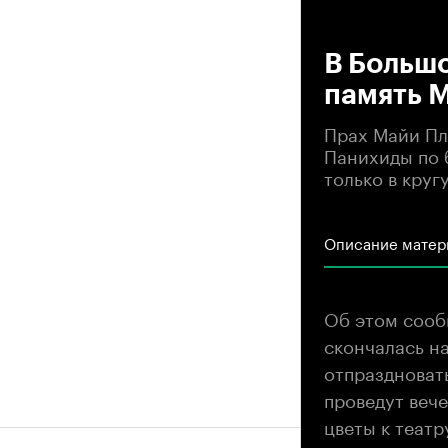
00
В Больш
память 
Прах Майи Пли
Панихиды по 
только в круг
Описание матер
Об этом сооб
скончалась на
отпраздновать
проведут веч
цветы к театр