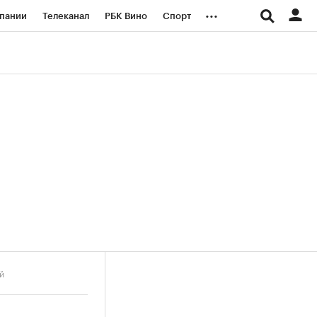
...
пании
Телеканал
РБК Вино
Спорт
ые проекты
Город
Стиль
Крипто
Спецпроекты СПб
логии и медиа
Финансы
й