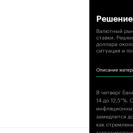
00
Решение 
Валютный рын
ставки. Реше
доллара около
ситуация и п
Описание матер
В четверг бан
14 до 12,5 %
инфляционных
замедлится до
как стремлен
таргетирован