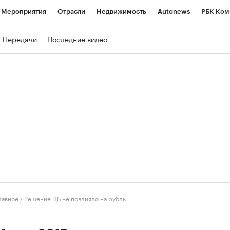
Мероприятия
Отрасли
Недвижимость
Autonews
РБК Ком
ние
РБК Курсы
РБК Life
Тренды
Визионеры
Национальн
Передачи
Последние видео
б
Исследования
Кредитные рейтинги
Франшизы
Газета
роверка контрагентов
Политика
Экономика
Бизнес
Техно
лавное
/
Решение ЦБ не повлияло на рубль