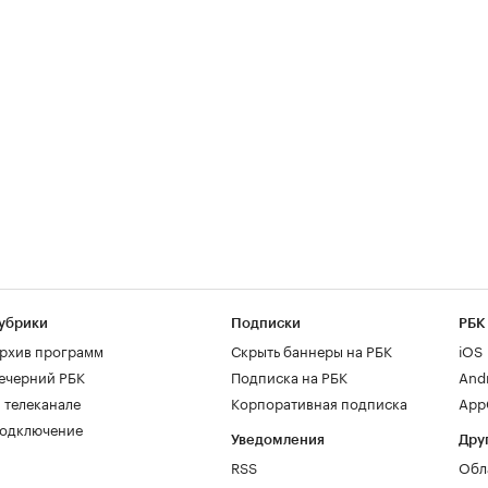
убрики
Подписки
РБК
рхив программ
Скрыть баннеры на РБК
iOS
ечерний РБК
Подписка на РБК
And
 телеканале
Корпоративная подписка
AppG
одключение
Уведомления
Дру
RSS
Обл