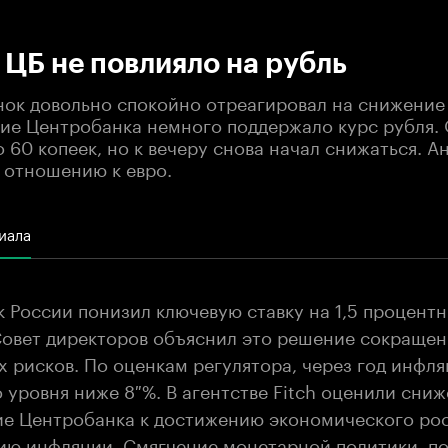
:00
/
00:00
ЦБ не повлияло на рубль
ок довольно спокойно отреагировал на снижение
ние Центробанка немного поддержало курс рубля. 
 60 копеек, но к вечеру снова начал снижаться. А
о отношению к евро.
иала
к России понизил ключевую ставку на 1,5 процентн
. Совет директоров объяснил это решение сокраще
 рисков. По оценкам регулятора, через год инфля
 уровня ниже 8 %. В агентстве Fitch оценили сниж
ие Центробанка к достижению экономического рост
ию инфляции. Смягчение монетарной политики, п