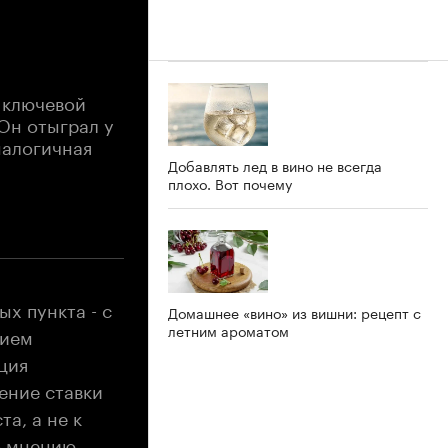
 ключевой
Он отыграл у
налогичная
Добавлять лед в вино не всегда
плохо. Вот почему
ых пункта - с
Домашнее «вино» из вишни: рецепт с
летним ароматом
нием
ция
ение ставки
а, а не к
о мнению