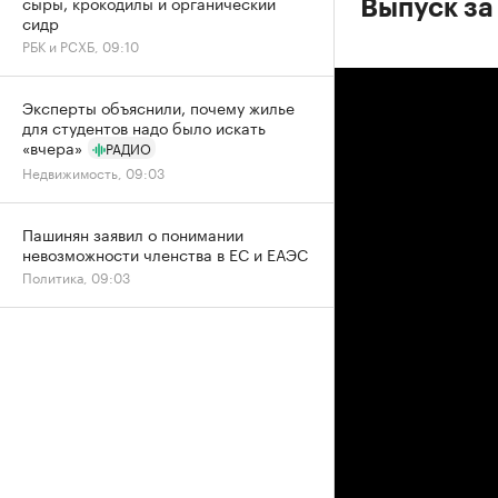
сыры, крокодилы и органический
Выпуск за 
сидр
РБК и РСХБ, 09:10
Эксперты объяснили, почему жилье
для студентов надо было искать
«вчера»
РАДИО
Недвижимость, 09:03
Пашинян заявил о понимании
невозможности членства в ЕС и ЕАЭС
Политика, 09:03