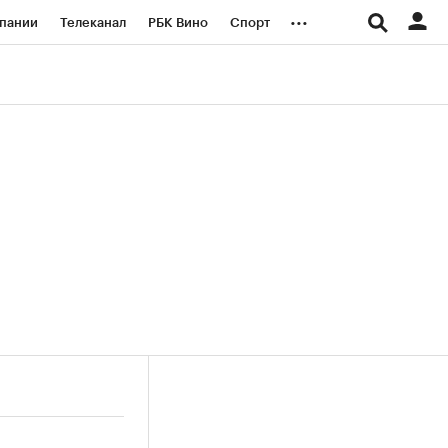
...
пании
Телеканал
РБК Вино
Спорт
ые проекты
Город
Стиль
Крипто
Спецпроекты СПб
логии и медиа
Финансы