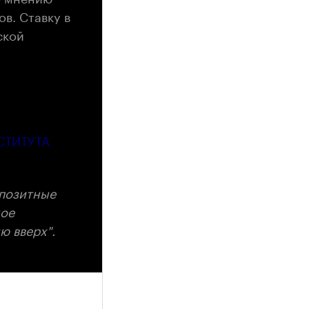
в. Ставку в
ской
СТИТУТА
епозитные
ное
ю вверх".