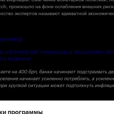
tch, произошло на фоне ослабления внешних риско
инство экспертов называют адекватной экономиче
ЛЕННИКОВ
ЛЬ НАПРАВЛЕНИЯ "ФИНКАНСЫ И ЭКОНОМИКА" ИН
ГО РАЗВИТИЯ
жаете на 400 брп, банки начинают подстраивать д
аселение начинает усиленно потреблять, а усилен
при хрупкой ситуации может подтолкнуть инфляци
ски программы