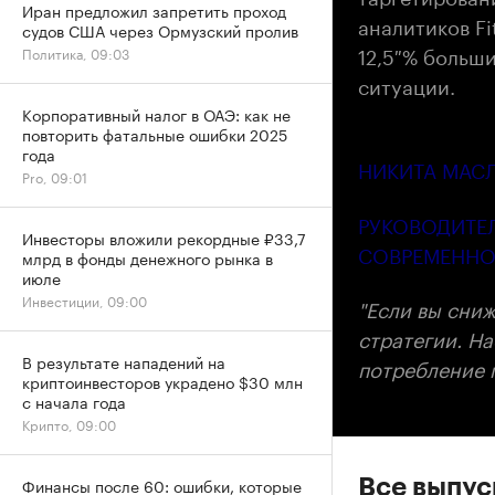
Иран предложил запретить проход
аналитиков Fi
судов США через Ормузский пролив
12,5 % больш
Политика, 09:03
ситуации.
Корпоративный налог в ОАЭ: как не
повторить фатальные ошибки 2025
года
НИКИТА МАС
Pro, 09:01
РУКОВОДИТЕ
Инвесторы вложили рекордные ₽33,7
СОВРЕМЕННО
млрд в фонды денежного рынка в
июле
Инвестиции, 09:00
"Если вы сни
стратегии. Н
В результате нападений на
потребление 
криптоинвесторов украдено $30 млн
с начала года
Крипто, 09:00
Финансы после 60: ошибки, которые
Все выпу