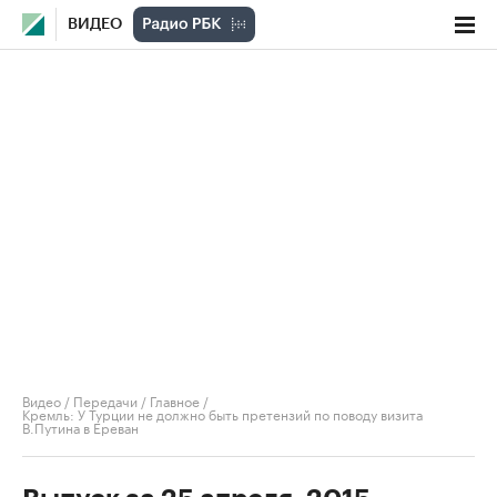
ВИДЕО
Видео
/
Передачи
/
Главное
/
Кремль: У Турции не должно быть претензий по поводу визита
В.Путина в Ереван