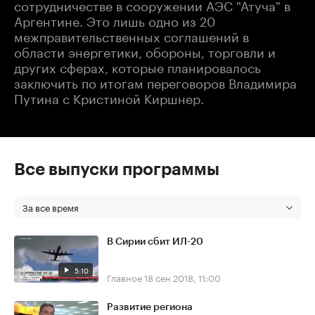
сотрудничестве в сооружении АЭС "Атуча" в
Аргентине. Это лишь одно из 20
межправительственных соглашений в
области энергетики, обороны, торговли и
других сферах, которые планировалось
заключить по итогам переговоров Владимира
Путина с Кристиной Киршнер.
Все выпуски программы
За все время
В Сирии сбит ИЛ-20
5:10
Главное
18 сен 2018, 11:00
Развитие региона