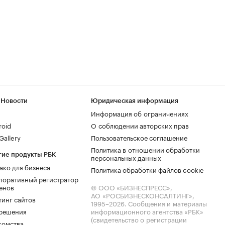
 Новости
Юридическая информация
Информация об ограничениях
roid
О соблюдении авторских прав
allery
Пользовательское соглашение
Политика в отношении обработки
гие продукты РБК
персональных данных
ако для бизнеса
Политика обработки файлов cookie
поративный регистратор
енов
© ООО «БИЗНЕСПРЕСС»,
АО «РОСБИЗНЕСКОНСАЛТИНГ»,
тинг сайтов
1995–2026
. Сообщения и материалы
.решения
информационного агентства «РБК»
(свидетельство о регистрации
комства