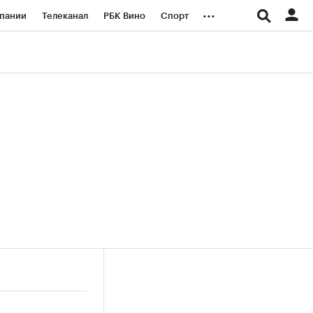
...
пании
Телеканал
РБК Вино
Спорт
ые проекты
Город
Стиль
Крипто
Спецпроекты СПб
логии и медиа
Финансы