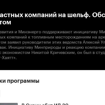
:00
/
00:00
частных компаний на шельф. Об
ртом
вития и Минэнерго поддерживают инициативу М
ных компаний к топливным месторождениям на ар
том заявил руководители этих ведомств Алексей У
вак. Инициативу Минприроды и реакцию компании
с экономистом Никитой Кричевским, он был в студ
-Хаятт».
ски программы