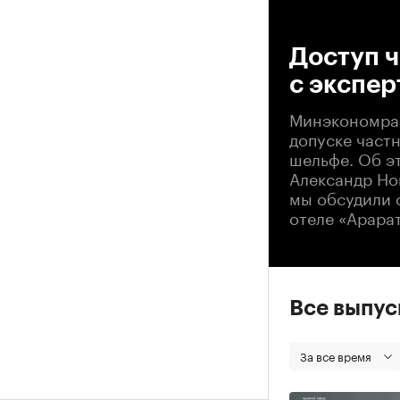
00
Доступ 
с экспе
Минэкономраз
допуске част
шельфе. Об э
Александр Но
мы обсудили 
отеле «Арарат
Все выпу
За все время