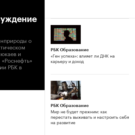
суждение
инприроды о
ктическом
РБК Образование
люкаев и
«Ген успеха»: влияет ли ДНК на
 «Роснефть»
карьеру и доход
ии РБК в
РБК Образование
Мир не будет прежним: как
перестать выживать и настроить себя
на развитие