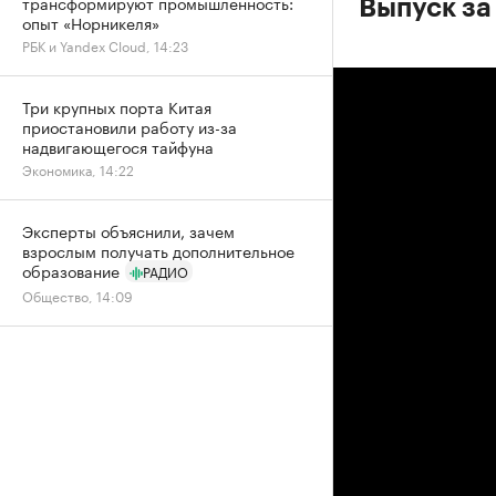
трансформируют промышленность:
Выпуск за
опыт «Норникеля»
РБК и Yandex Cloud, 14:23
Три крупных порта Китая
приостановили работу из-за
надвигающегося тайфуна
Экономика, 14:22
Эксперты объяснили, зачем
взрослым получать дополнительное
образование
РАДИО
Общество, 14:09