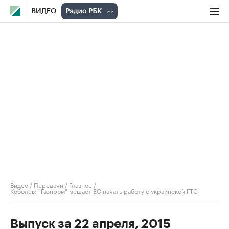
ВИДЕО
Видео
/
Передачи
/
Главное
/
Коболев: "Газпром" мешает ЕС начать работу с украинской ГТС
Выпуск за 22 апреля, 2015