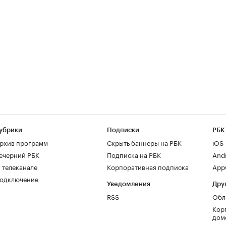
убрики
Подписки
РБК
рхив программ
Скрыть баннеры на РБК
iOS
ечерний РБК
Подписка на РБК
And
 телеканале
Корпоративная подписка
AppG
одключение
Уведомления
Дру
RSS
Обл
Кор
дом