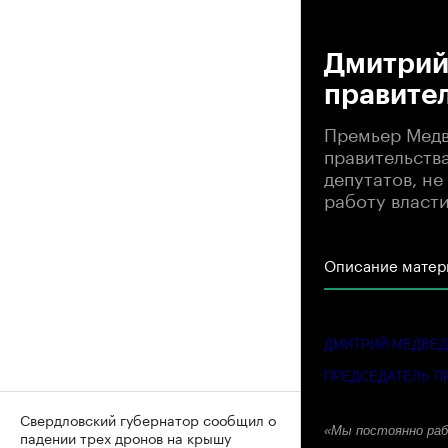
00
Дмитрий 
правител
Премьер Медве
правительства
депутатов, не
работу власт
Описание матер
ДМИТРИЙ МЕДВЕ
ПРЕДСЕДАТЕЛЬ П
Свердловский губернатор сообщил о
«Мы постоянно раб
падении трех дронов на крышу