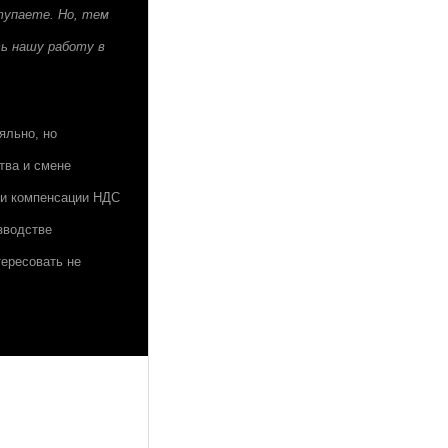
тупаете. Но, тем
ть нашу работу в
яльно, но
тва и смене
 и компенсации НДС
зводстве
тересовать не