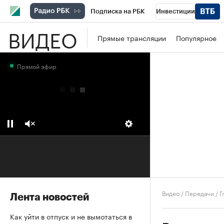
Подписка на РБК
Инвестиции
ВИДЕО
Школа управления РБК
РБК Образова
Прямые трансляции
Популярное
РБК Бизнес-среда
Дискуссионный клу
Прямой эфир
Конференции СПб
Спецпроекты
П
Рынок наличной валюты
Видео
/
Передачи
/
Г
Лента новостей
Как уйти в отпуск и не вымотаться в