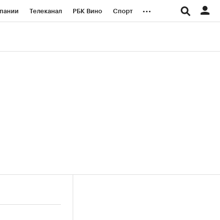
...
пании
Телеканал
РБК Вино
Спорт
ые проекты
Город
Стиль
Крипто
Спецпроекты СПб
логии и медиа
Финансы