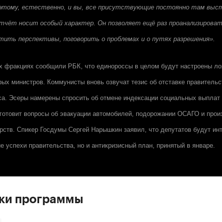
этому, естественно, и вы, все присутствующие постоянно там выс
 отчёт носит особый характер. Он позволяет ещё раз проанализирова
тить перспективы, поговорить о проблемах и о путях разрешения».
х фракциях сообщили РБК, что единороссы в целом будут настроены ло
рых министров. Коммунисты вновь озвучат тезис об отставке правительс
са. Эсеры намерены спросить об отмене индексации социальных выплат
готовит вопросы об эвакуации автомобилей, подорожании ОСАГО и прои
рств. Спикер Госдумы Сергей Нарышкин заявил, что депутатов будут ин
е успехи правительства, но и антикризисный план, принятый в январе.
ски программы