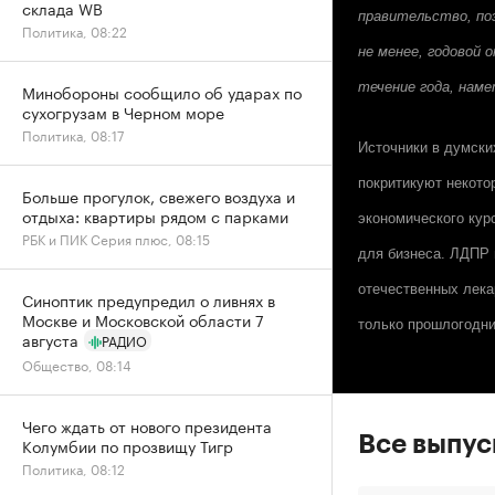
склада WB
правительство, по
Политика, 08:22
не менее, годовой
течение года, наме
Минобороны сообщило об ударах по
сухогрузам в Черном море
Политика, 08:17
Источники в думски
покритикуют некото
Больше прогулок, свежего воздуха и
отдыха: квартиры рядом с парками
экономического кур
РБК и ПИК Серия плюс, 08:15
для бизнеса. ЛДПР 
отечественных лека
Синоптик предупредил о ливнях в
Москве и Московской области 7
только прошлогодни
августа
РАДИО
Общество, 08:14
Чего ждать от нового президента
Все выпу
Колумбии по прозвищу Тигр
Политика, 08:12