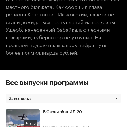
местного бюджета. Как сообщил глава
региона Константин Ильковский, власти не
стали дожидаться поступлений из госказны.
Ущерб, нанесенный Забайкалью лесными
пожарами, губернатор не уточнил. На
прошлой неделе называлась цифра чуть
более полмиллиарда рублей.
Все выпуски программы
За все время
В Сирии сбит ИЛ-20
5:10
Главное
18 сен 2018, 11:00