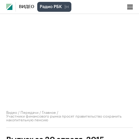
ВИДЕО
Видео
/
Передачи
/
Главное
/
Участники финансового рынка просят правительство сохранить
накопительную пенсию