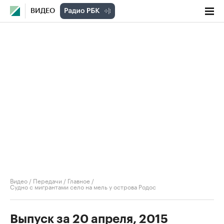
ВИДЕО
Видео
/
Передачи
/
Главное
/
Судно с мигрантами село на мель у острова Родос
Выпуск за 20 апреля, 2015