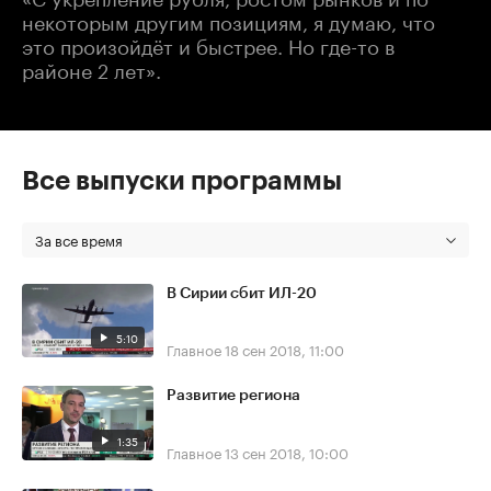
некоторым другим позициям, я думаю, что
это произойдёт и быстрее. Но где-то в
районе 2 лет».
Все выпуски программы
За все время
В Сирии сбит ИЛ-20
5:10
Главное
18 сен 2018, 11:00
Развитие региона
1:35
Главное
13 сен 2018, 10:00