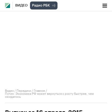
ВИДЕО
Видео
/
Передачи
/
Главное
/
Путин: Экономика РФ может вернуться к росту быстрее, чем
ожидалось