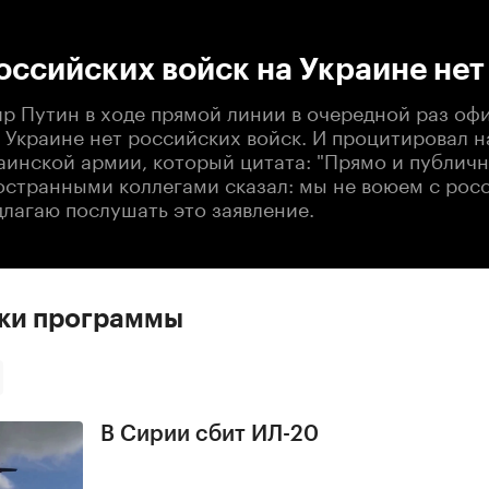
:00
/
00:00
оссийских войск на Украине нет
ир Путин в ходе прямой линии в очередной раз оф
а Украине нет российских войск. И процитировал 
аинской армии, который цитата: "Прямо и публичн
остранными коллегами сказал: мы не воюем с рос
длагаю послушать это заявление.
ски программы
В Сирии сбит ИЛ-20