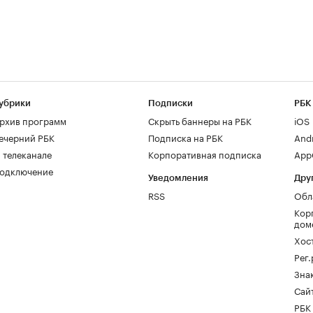
убрики
Подписки
РБК
рхив программ
Скрыть баннеры на РБК
iOS
ечерний РБК
Подписка на РБК
And
 телеканале
Корпоративная подписка
AppG
одключение
Уведомления
Дру
RSS
Обл
Кор
дом
Хос
Рег
Зна
Сайт
РБК