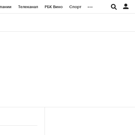
...
пании
Телеканал
РБК Вино
Спорт
ые проекты
Город
Стиль
Крипто
Спецпроекты СПб
логии и медиа
Финансы