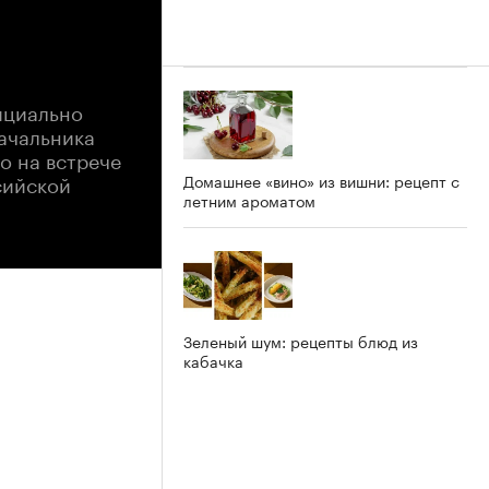
ициально
начальника
о на встрече
сийской
Домашнее «вино» из вишни: рецепт с
летним ароматом
Зеленый шум: рецепты блюд из
кабачка