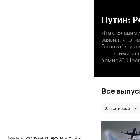
00
Путин: Р
Итак, Владим
заявил, что н
Генштаба укр
со своими ин
армией". Пре
Все выпу
За все время
После столкновения дрона с НПЗ в