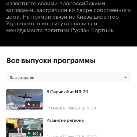
известного своими пророссийскими
взглядами, застрелили во дворе собственного
дома. На прямой связи из Киева директор
Украинского института анализа и
менеджмента политики Руслан Бортник.
Все выпуски программы
За все время
В Сирии сбит ИЛ-20
5:10
Главное
18 сен 2018, 11:00
Развитие региона
1:35
Главное
13 сен 2018, 10:00