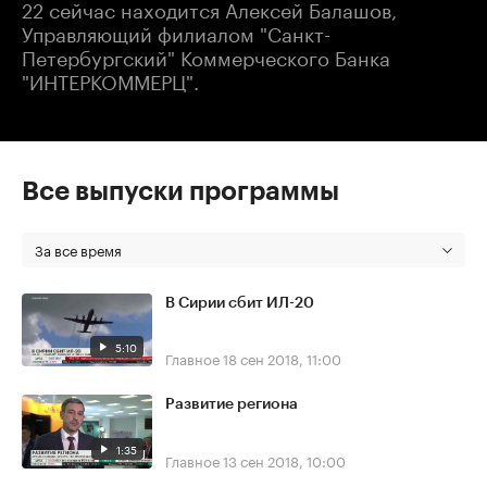
22 сейчас находится Алексей Балашов,
Управляющий филиалом "Санкт-
Петербургский" Коммерческого Банка
"ИНТЕРКОММЕРЦ".
Все выпуски программы
За все время
В Сирии сбит ИЛ-20
5:10
Главное
18 сен 2018, 11:00
Развитие региона
1:35
Главное
13 сен 2018, 10:00