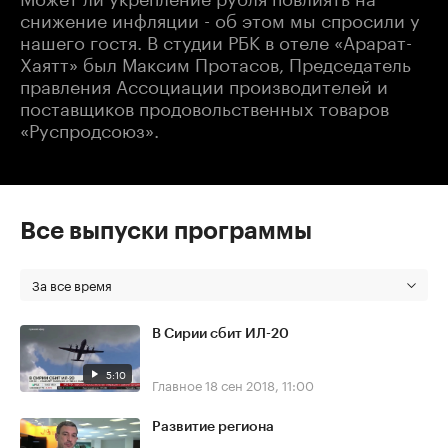
снижение инфляции - об этом мы спросили у
нашего гостя. В студии РБК в отеле «Арарат-
Хаятт» был Максим Протасов, Председатель
правления Ассоциации производителей и
поставщиков продовольственных товаров
«Руспродсоюз».
Все выпуски программы
За все время
В Сирии сбит ИЛ-20
5:10
Главное
18 сен 2018, 11:00
Развитие региона