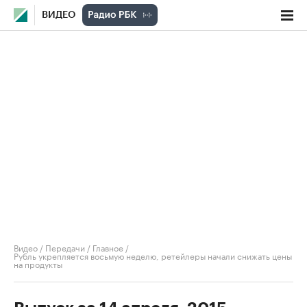
ВИДЕО
Видео
/
Передачи
/
Главное
/
Рубль укрепляется восьмую неделю, ретейлеры начали снижать цены
на продукты