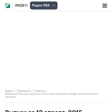
ВИДЕО
Видео
/
Передачи
/
Главное
/
Военные России засекли спутники-шпионы в виде космического
мусора