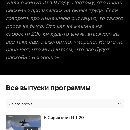
ушли в минус 10 в 9 году. Поэтому, это очень
серьезно проявлялось на рынке труда. Если
говорить про нынешнюю ситуацию, то такого
роста не было. Это как на машине на
скорости 200 км куда-то впечататься или вы
все-таки едете аккуратно, умерено. Но это не
означает, что мы считаем, что все будет
спокойно и хорошо».
Все выпуски программы
За все время
В Сирии сбит ИЛ-20
5:10