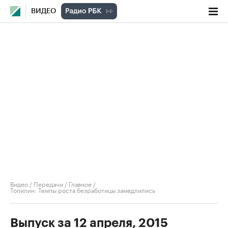
ВИДЕО
Видео
/
Передачи
/
Главное
/
Топилин: Темпы роста безработицы замедлились
Выпуск за 12 апреля, 2015