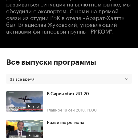
развиваться ситуация на валютном рынке, мы
обсудили с экспертом. С нами на прямой
связи из студии РБК в отеле «Арарат-Хаятт»
был Владислав Жуковский, управляющий
активами финансовой группы "РИКОМ".
Все выпуски программы
За все время
В Сирии сбит ИЛ-20
5:10
Главное
18 сен 2018, 11:00
Развитие региона
1:35