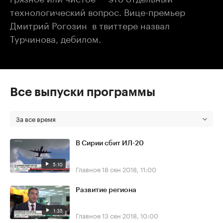
технологический вопрос. Вице-премьер
Дмитрий Рогозин в твиттере назвал
Турчинова, дебилом.
Все выпуски программы
За все время
В Сирии сбит ИЛ-20
5:10
Главное
18 сен 2018, 11:00
Развитие региона
1:35
Главное
13 сен 2018, 10:00