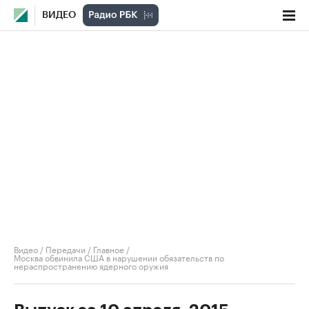
ВИДЕО
Видео
/
Передачи
/
Главное
/
Москва обвинила США в нарушении обязательств по
нераспространению ядерного оружия