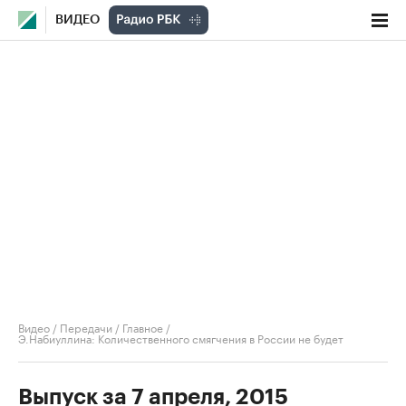
ВИДЕО
Видео
/
Передачи
/
Главное
/
Э.Набиуллина: Количественного смягчения в России не будет
Выпуск за 7 апреля, 2015