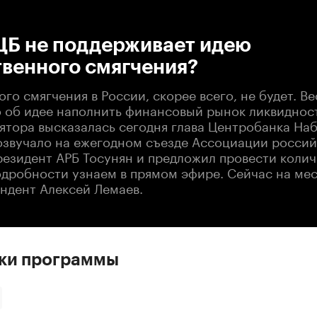
:00
/
00:00
ЦБ не поддерживает идею
твенного смягчения?
го смягчения в России, скорее всего, не будет. В
 об идее наполнить финансовый рынок ликвидност
лятора высказалась сегодня глава Центробанка На
озвучало на ежегодном съезде Ассоциации россий
президент АРБ Тосунян и предложил провести коли
одробности узнаем в прямом эфире. Сейчас на мес
ндент Алексей Лемаев.
ски программы