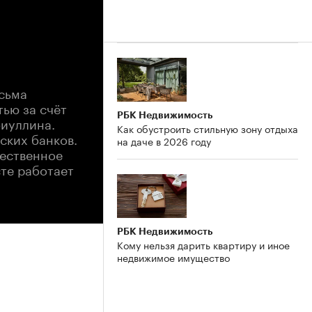
есьма
ью за счёт
РБК Недвижимость
биуллина.
Как обустроить стильную зону отдыха
ских банков.
на даче в 2026 году
чественное
те работает
РБК Недвижимость
Кому нельзя дарить квартиру и иное
недвижимое имущество