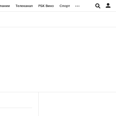
...
пании
Телеканал
РБК Вино
Спорт
ые проекты
Город
Стиль
Крипто
Спецпроекты СПб
логии и медиа
Финансы