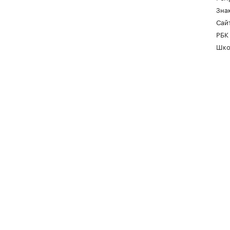
Зна
Сайт
РБК
Шко