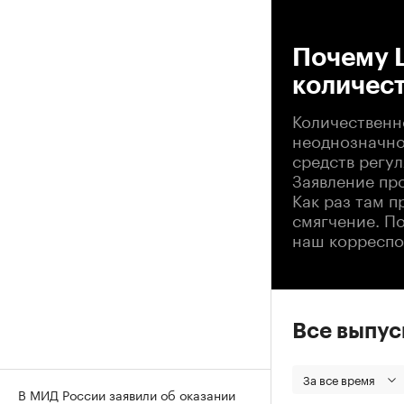
00
Почему 
количес
Количественно
неоднозначно
средств регу
Заявление пр
Как раз там 
смягчение. П
наш корреспо
Все выпу
За все время
В МИД России заявили об оказании