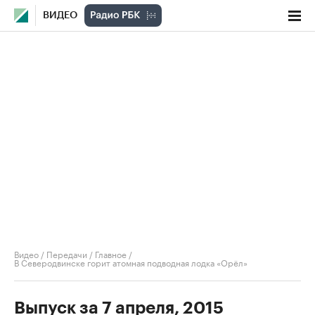
ВИДЕО
Видео
/
Передачи
/
Главное
/
В Северодвинске горит атомная подводная лодка «Орёл»
Выпуск за 7 апреля, 2015