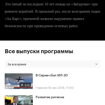
Это пятый за последние 10 лет пожар на «Звёздочке» при
ремонте кораблей. В прошлый раз, после возгорания лодки
«Ак Барс», причиной назвали нарушение правил
безопасности при проведении огневых работ.
Все выпуски программы
За все время
В Сирии сбит ИЛ-20
5:10
Главное
18 сен 2018, 11:00
Развитие региона