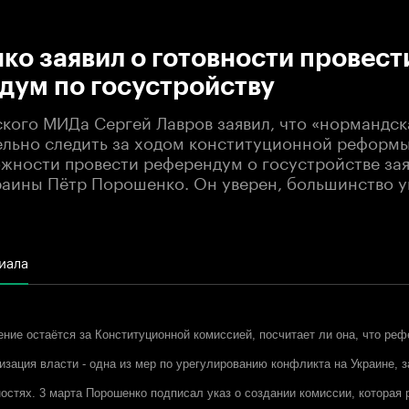
:00
/
00:00
о заявил о готовности провест
дум по госустройству
ского МИДа Сергей Лавров заявил, что «нормандск
ельно следить за ходом конституционной реформы
ожности провести референдум о госустройстве за
раины Пётр Порошенко. Он уверен, большинство у
иала
ние остаётся за Конституционной комиссией,
посчитает ли она
, что ре
изация власти - одна из мер по урегулированию конфликта на Украине, 
остях. 3 марта Порошенко подписал указ о создании комиссии, которая 