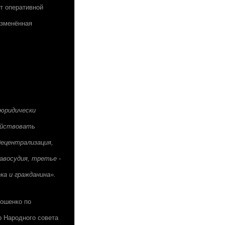
ет оперативной
изменённая
 юридически
ействовать
ецентрализация,
восудия, третье -
ка и гражданина».
ошенко по
р Народного совета