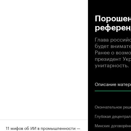
00
Порошенк
референ
Глава россий
будет внимат
Ранее о возм
президент Ук
унитарность.
Описание матер
Окончательное реше
Глубокая децентрал
Минских договорённ
11 мифов об ИИ в промышленности —