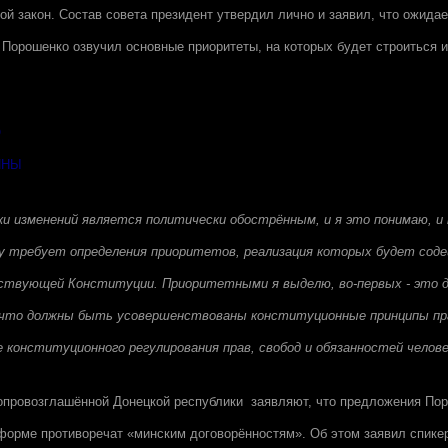
ой закон. Состав совета президент утвердил лично и заявил, что ожида
. Порошенко озвучил основные приоритеты, на которых будет строиться 
О
ИНЫ
ки изменений является политически обострённым, и я это понимаю, и
у требует определения приоритетов, реализация которых будет сод
ствующей Конституции. Приоритетными я выделю, во-первых - это д
 что должны быть усовершенствованы конституционные принципы пра
конституционного регулирования прав, свобод и обязанностей челове
опровозглашённой Донецкой республики заявляют, что предложения Пор
форме противоречат «минским договорённостям». Об этом заявил спике