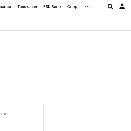
...
пании
Телеканал
РБК Вино
Спорт
ые проекты
Город
Стиль
Крипто
Спецпроекты СПб
логии и медиа
Финансы
йству