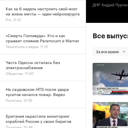
ДНР Андрей Пургин
Как за 6 недель настроить свой мозг
на жизнь мечты — идеи нейрохирурга
Pro, 11:10
«Смерть Голливуда». Кто и как
Все выпу
срывает слияние Paramount и Warner
Технологии и медиа, 11:01
За все время
Часть Одессы осталась без
электроснабжения
Общество, 11:00
На саудовском НПЗ после удара
хуситов начался пожар. Видео
Политика, 10:55
Британия нарастила мониторинг
кораблей России у своих берегов
Политика, 10:48