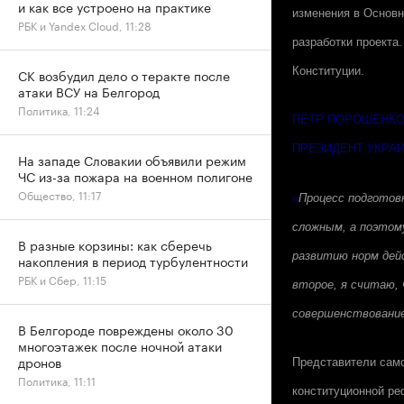
и как все устроено на практике
изменения в Основн
РБК и Yandex Cloud, 11:28
разработки проекта
Конституции.
СК возбудил дело о теракте после
атаки ВСУ на Белгород
Политика, 11:24
ПЁТР ПОРОШЕНК
ПРЕЗИДЕНТ УКРА
На западе Словакии объявили режим
ЧС из-за пожара на военном полигоне
Общество, 11:17
«
Процесс подготов
сложным, а поэтом
В разные корзины: как сберечь
развитию норм дей
накопления в период турбулентности
РБК и Сбер, 11:15
второе, я считаю,
совершенствование 
В Белгороде повреждены около 30
многоэтажек после ночной атаки
дронов
Представители сам
Политика, 11:11
конституционной ре