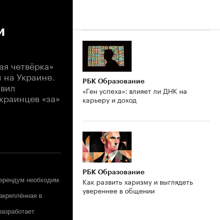
и
ая четвёрка»
 на Украине.
РБК Образование
явил
«Ген успеха»: влияет ли ДНК на
краинцев «за»
карьеру и доход
РБК Образование
Как развить харизму и выглядеть
ферендум необходим.
увереннее в общении
закреплённая в
разработает