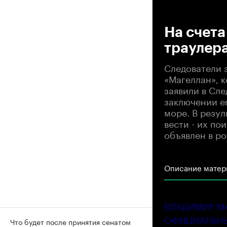
00
На счета
траулера
Следователи 
«Магеллан», 
заявили в Сл
заключении е
море. В резул
вести - их по
объявлен в ро
Описание матер
ВЛАДИМИР М
ОФИЦИАЛЬНЫ
Что будет после принятия сенатом