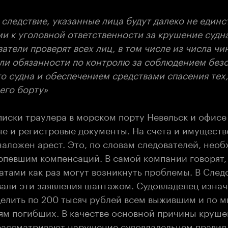
 следствие, указанные лица будут далеко не един
и к уголовной ответственности за крушение судна
атели проверят всех лиц, в том числе из числа чи
ли обязанности по контролю за соблюдением без
о судна и обеспечением средствами спасения тех,
его борту»
писки траулера в морском порту Невельск и офис
ые и регистровые документы. На счета и имуществ
аложен арест. Это, по словам следователей, необ
рпевшим компенсаций. В самой компании говорят, 
латами как раз могут возникнуть проблемы. В Сле
вали эти заявления шантажом. Судовладелец изна
елить по 200 тысяч рублей всем выжившим и по 
ьям погибших. В качестве основной причины круше
рассматривают нарушение судовладельцем правил