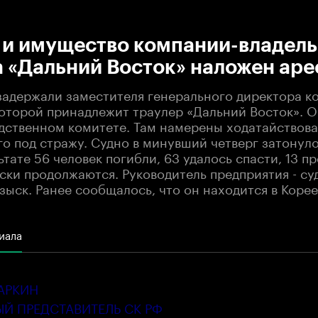
:00
/
00:00
 и имущество компании-владел
 «Дальний Восток» наложен аре
задержали заместителя генерального директора к
которой принадлежит траулер «Дальний Восток». О
едственном комитете. Там намерены ходатайствова
го под стражу. Судно в минувший четверг затонул
ьтате 56 человек погибли, 63 удалось спасти, 13 п
иски продолжаются. Руководитель предприятия - с
зыск. Ранее сообщалось, что он находится в Корее
иала
АРКИН
Й ПРЕДСТАВИТЕЛЬ СК РФ