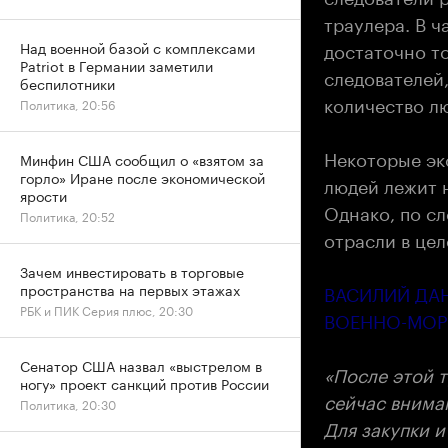
траулера. В ч
достаточно то
Над военной базой с комплексами
Patriot в Германии заметили
следователей,
беспилотники
количество л
Политика, 20:56
Некоторые экс
Минфин США сообщил о «взятом за
горло» Иране после экономической
людей лежит н
ярости
Однако, по сл
Политика, 20:52
отрасли в цел
Зачем инвестировать в торговые
ВАСИЛИЙ ДА
пространства на первых этажах
РБК и ПИК Серия плюс, 20:30
ВОЕННО-МОРС
Сенатор США назвал «выстрелом в
«После этой 
ногу» проект санкций против России
сейчас внима
Политика, 20:30
Для закупки и