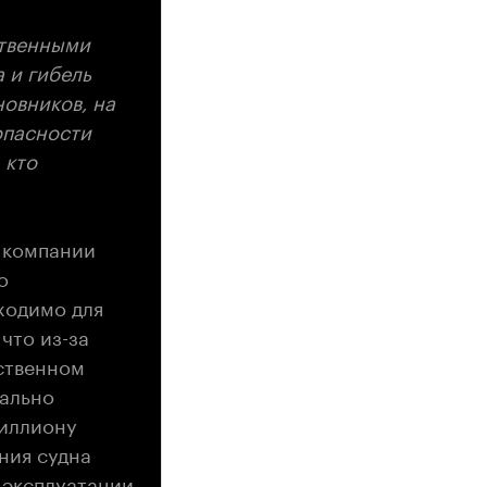
ственными
 и гибель
новников, на
опасности
 кто
е компании
о
ходимо для
что из-за
дственном
чально
миллиону
ния судна
 эксплуатации