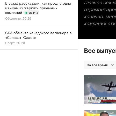
главное сейча
В вузах рассказали, как прошла одна
из «самых жарких» приемных
отремонтирова
кампаний
РАДИО
конечно, мно
Общество, 20:29
компаний этих
СКА обменял канадского легионера в
«Салават Юлаев»
Спорт, 20:28
Все выпу
За все время