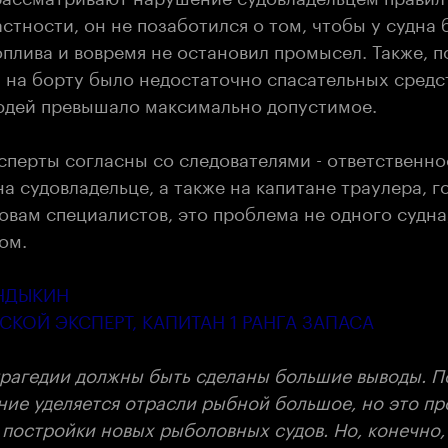
астности, он не позаботился о том, чтобы у судна
плива и вовремя не остановил промысел. Также, п
 на борту было недостаточно спасательных средст
юдей превышало максимально допустимое.
перты согласны со следователями - ответственнос
а судовладельце, а также на капитане траулера, г
овам специалистов, это проблема не одного судна,
ом.
НДЫКИН
КОЙ ЭКСПЕРТ, КАПИТАН 1 РАНГА ЗАПАСА
трагедии должны быть сделаны большие выводы. П
ние уделяется отрасли рыбной большое, но это пр
 постройки новых рыболовных судов. Но, конечно,