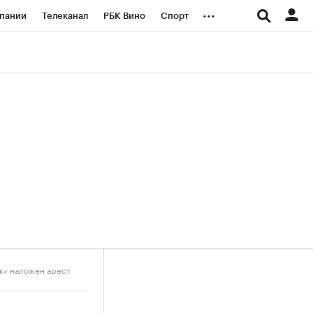
...
пании
Телеканал
РБК Вино
Спорт
ые проекты
Город
Стиль
Крипто
Спецпроекты СПб
логии и медиа
Финансы
к» наложен арест