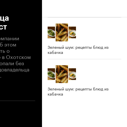
ьца
ст
омпании
б этом
Зеленый шум: рецепты блюд из
ть о
кабачка
о в Охотском
ропали без
удовладельца
.
Зеленый шум: рецепты блюд из
кабачка