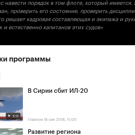
с навести порядок в том флоте, который имеется. 
н, проверить его состояние, проверить дисциплин
го решает кадровая составляющая и экипажа и рук
 и естественно капитанов этих судов»
ски программы
В Сирии сбит ИЛ-20
5:10
Главное
18 сен 2018, 11:00
Развитие региона