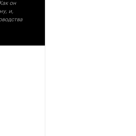
Как он
у, и,
оводства