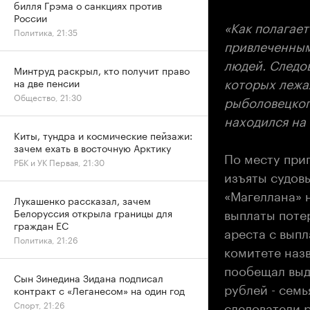
билля Грэма о санкциях против
России
«Как полагает
Политика, 21:35
привлеченным
людей. Следов
Минтруд раскрыл, кто получит право
которых лежа
на две пенсии
Общество, 21:30
рыболовецког
находился на 
Киты, тундра и космические пейзажи:
зачем ехать в восточную Арктику
По месту при
РБК и УК Первая, 21:30
изъяты судов
«Магеллана» н
Лукашенко рассказал, зачем
выплаты поте
Белоруссия открыла границы для
граждан ЕС
ареста с вып
Политика, 21:26
комитете наз
пообещал выд
Сын Зинедина Зидана подписал
рублей - сем
контракт с «Леганесом» на один год
следователи 
Спорт, 21:26