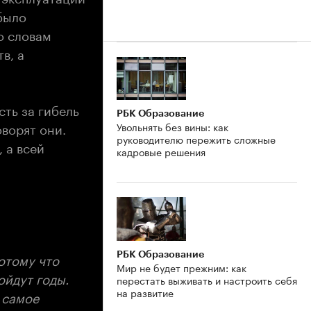
 было
о словам
в, а
ть за гибель
РБК Образование
оворят они.
Увольнять без вины: как
руководителю пережить сложные
 а всей
кадровые решения
отому что
РБК Образование
Мир не будет прежним: как
ойдут годы.
перестать выживать и настроить себя
на развитие
 самое