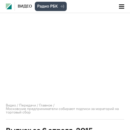
ВИДЕО
Видео
/
Передачи
/
Главное
/
Московские предприниматели собирают подписи за мораторий на
торговый сбор