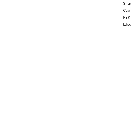
Зна
Сайт
РБК
Шко