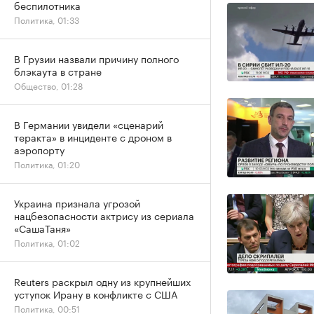
беспилотника
Политика, 01:33
В Грузии назвали причину полного
блэкаута в стране
Общество, 01:28
В Германии увидели «сценарий
теракта» в инциденте с дроном в
аэропорту
Политика, 01:20
Украина признала угрозой
нацбезопасности актрису из сериала
«СашаТаня»
Политика, 01:02
Reuters раскрыл одну из крупнейших
уступок Ирану в конфликте с США
Политика, 00:51