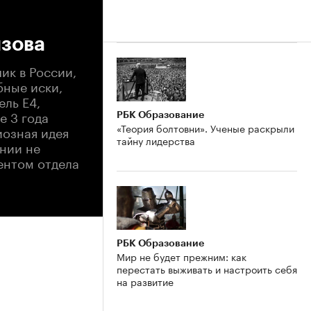
ызова
ик в России,
бные иски,
ель Е4,
е 3 года
РБК Образование
«Теория болтовни». Ученые раскрыли
иозная идея
тайну лидерства
нии не
ентом отдела
РБК Образование
Мир не будет прежним: как
перестать выживать и настроить себя
на развитие