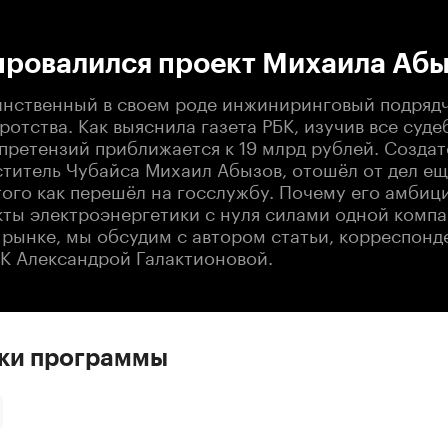
:00
/
00:00
провалился проект Михаила Аб
динственный в своем роде инжиниринговый подрядч
ротства. Как выяснила газета РБК, изучив все суде
претензий приближается к 19 млрд рублей. Создат
титель Чубайса Михаил Абызов, отошёл от дел ещ
того как перешёл на госслужбу. Почему его амбиц
кты электроэнергетики с нуля силами одной компа
 рынке, мы обсудим с автором статьи, корреспонд
БК Александрой Галактионовой.
ски программы