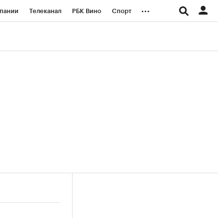
...
пании
Телеканал
РБК Вино
Спорт
ые проекты
Город
Стиль
Крипто
Спецпроекты СПб
логии и медиа
Финансы