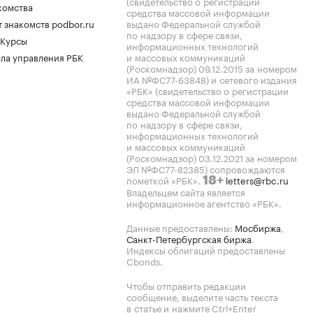
(свидетельство о регистрации
комства
средства массовой информации
 знакомств podbor.ru
выдано Федеральной службой
по надзору в сфере связи,
 Курсы
информационных технологий
ла управления РБК
и массовых коммуникаций
(Роскомнадзор) 09.12.2015 за номером
ИА №ФС77-63848) и сетевого издания
«РБК» (свидетельство о регистрации
средства массовой информации
выдано Федеральной службой
по надзору в сфере связи,
информационных технологий
и массовых коммуникаций
(Роскомнадзор) 03.12.2021 за номером
ЭЛ №ФС77-82385) сопровождаются
пометкой «РБК».
letters@rbc.ru
18+
Владельцем сайта является
информационное агентство «РБК».
Данные предоставлены:
Мосбиржа
,
Санкт-Петербургская биржа
.
Индексы облигаций предоставлены
Cbonds.
Чтобы отправить редакции
сообщение, выделите часть текста
в статье и нажмите Ctrl+Enter