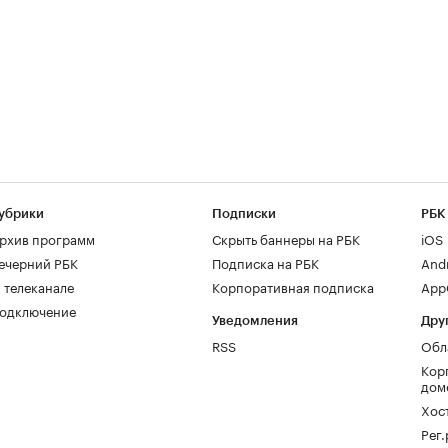
убрики
Подписки
РБК
рхив программ
Скрыть баннеры на РБК
iOS
ечерний РБК
Подписка на РБК
And
 телеканале
Корпоративная подписка
AppG
одключение
Уведомления
Дру
RSS
Обл
Кор
дом
Хос
Рег