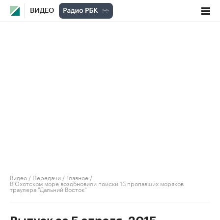
ВИДЕО
Видео
/
Передачи
/
Главное
/
В Охотском море возобновили поиски 13 пропавших моряков
траулера "Дальний Восток"