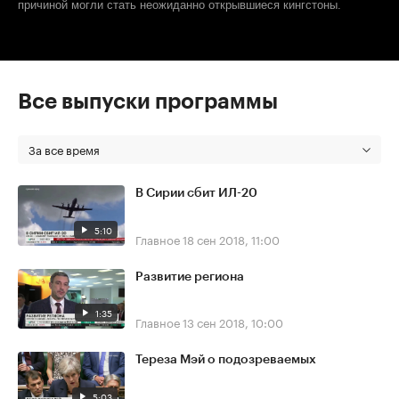
причиной могли стать неожиданно открывшиеся кингстоны.
Все выпуски программы
За все время
В Сирии сбит ИЛ-20
5:10
Главное
18 сен 2018, 11:00
Развитие региона
1:35
Главное
13 сен 2018, 10:00
Тереза Мэй о подозреваемых
5:03