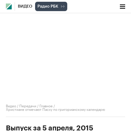
ВИДЕО
Видео
/
Передачи
/
Главное
/
Христиане отмечают Пасху по григорианскому календарю
Выпуск за 5 апреля, 2015