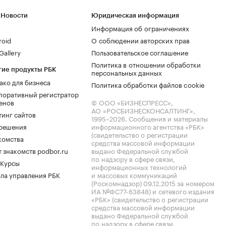
 Новости
Юридическая информация
Информация об ограничениях
roid
О соблюдении авторских прав
allery
Пользовательское соглашение
Политика в отношении обработки
гие продукты РБК
персональных данных
ако для бизнеса
Политика обработки файлов cookie
поративный регистратор
енов
© ООО «БИЗНЕСПРЕСС»,
АО «РОСБИЗНЕСКОНСАЛТИНГ»,
тинг сайтов
1995–2026
. Сообщения и материалы
.решения
информационного агентства «РБК»
(свидетельство о регистрации
комства
средства массовой информации
 знакомств podbor.ru
выдано Федеральной службой
по надзору в сфере связи,
 Курсы
информационных технологий
ла управления РБК
и массовых коммуникаций
(Роскомнадзор) 09.12.2015 за номером
ИА №ФС77-63848) и сетевого издания
«РБК» (свидетельство о регистрации
средства массовой информации
выдано Федеральной службой
по надзору в сфере связи,