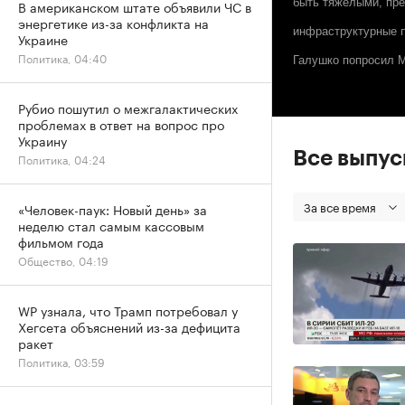
быть тяжёлыми, пре
В американском штате объявили ЧС в
энергетике из-за конфликта на
инфраструктурные п
Украине
Политика, 04:40
Галушко попросил М
Рубио пошутил о межгалактических
проблемах в ответ на вопрос про
Украину
Все выпу
Политика, 04:24
За все время
«Человек-паук: Новый день» за
неделю стал самым кассовым
фильмом года
Общество, 04:19
WP узнала, что Трамп потребовал у
Хегсета объяснений из-за дефицита
ракет
Политика, 03:59