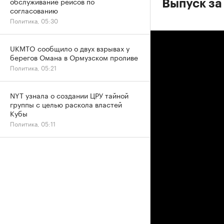
обслуживание рейсов по
Выпуск за
согласованию
Политика, 05:30
UKMTO сообщило о двух взрывах у
берегов Омана в Ормузском проливе
Политика, 05:21
NYT узнала о создании ЦРУ тайной
группы с целью раскола властей
Кубы
Политика, 05:11