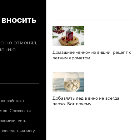
 вносить
о не отменял,
лнению
Домашнее «вино» из вишни: рецепт с
летним ароматом
Добавлять лед в вино не всегда
тах работают
плохо. Вот почему
етов. Сложности
ономики, есть
 последствия могут