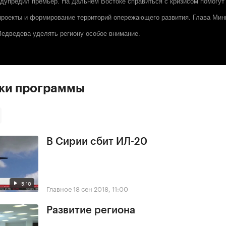
дупредил премьер. На Дальнем Востоке справиться с кризисом помогут
роекты и формирование территорий опережающего развития. Глава Мин
едведева уделять региону особое внимание.
ски программы
В Сирии сбит ИЛ-20
5:10
Главное
18 сен 2018, 11:00
Развитие региона