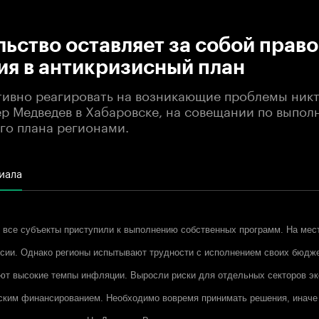
:00
/
00:00
ьство оставляет за собой право
ия в антикризисный план
тивно реагировать на возникающие проблемы никт
ер Медведев в Хабаровске, на совещании по выпо
го плана регионами.
иала
все субъекты приступили к выполнению собственных программ. На мес
сии. Однако регионы испытывают трудности с исполнением своих бюдж
ют высокие темпы инфляции. Выросли риски для отдельных секторов эк
ским финансированием. Необходимо вовремя принимать решения, иначе