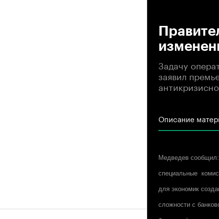
00
Правител
изменен
Задачу опера
заявил премь
антикризисно
Описание матер
Медведев сообщил: 
специальные комис
для экономик созда
сложности с банков