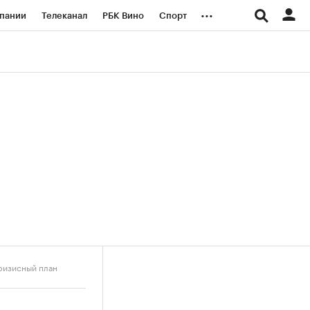
...
пании
Телеканал
РБК Вино
Спорт
ые проекты
Город
Стиль
Крипто
Спецпроекты СПб
логии и медиа
Финансы
кризисный план