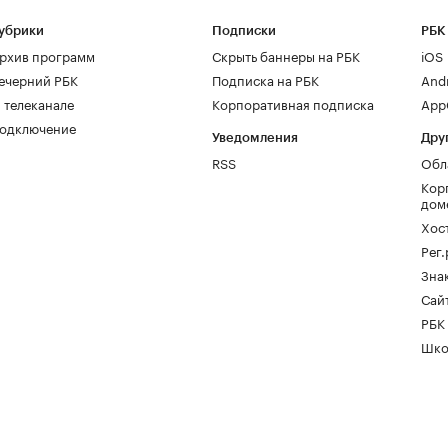
убрики
Подписки
РБК
рхив программ
Скрыть баннеры на РБК
iOS
ечерний РБК
Подписка на РБК
And
 телеканале
Корпоративная подписка
AppG
одключение
Уведомления
Дру
RSS
Обл
Кор
дом
Хос
Рег
Зна
Сайт
РБК
Шко