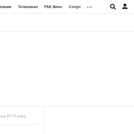
...
пании
Телеканал
РБК Вино
Спорт
ые проекты
Город
Стиль
Крипто
Спецпроекты СПб
логии и медиа
Финансы
ные $77,5 млрд