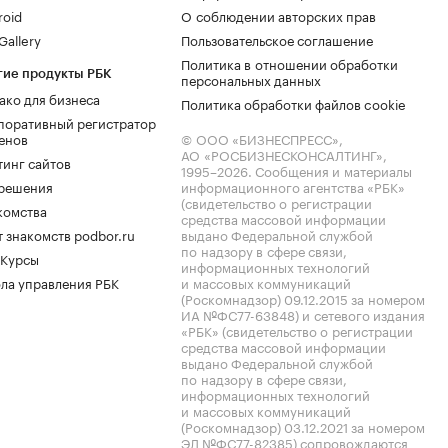
roid
О соблюдении авторских прав
allery
Пользовательское соглашение
Политика в отношении обработки
гие продукты РБК
персональных данных
ако для бизнеса
Политика обработки файлов cookie
поративный регистратор
енов
© ООО «БИЗНЕСПРЕСС»,
АО «РОСБИЗНЕСКОНСАЛТИНГ»,
тинг сайтов
1995–2026
. Сообщения и материалы
.решения
информационного агентства «РБК»
(свидетельство о регистрации
комства
средства массовой информации
 знакомств podbor.ru
выдано Федеральной службой
по надзору в сфере связи,
 Курсы
информационных технологий
ла управления РБК
и массовых коммуникаций
(Роскомнадзор) 09.12.2015 за номером
ИА №ФС77-63848) и сетевого издания
«РБК» (свидетельство о регистрации
средства массовой информации
выдано Федеральной службой
по надзору в сфере связи,
информационных технологий
и массовых коммуникаций
(Роскомнадзор) 03.12.2021 за номером
ЭЛ №ФС77-82385) сопровождаются