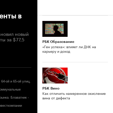
енты в
ановил новый
ты за $77,5
РБК Образование
«Ген успеха»: влияет ли ДНК на
карьеру и доход
 64-ой и 65-ой улиц,
РБК Вино
 коммунальные
Как отличить намеренное окисление
вина от дефекта
рынка. Блаватник -
инвесткомпании