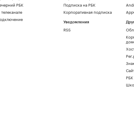
ечерний РБК
Подписка на РБК
And
 телеканале
Корпоративная подписка
AppG
одключение
Уведомления
Дру
RSS
Обл
Кор
дом
Хос
Рег
Зна
Сайт
РБК
Шко