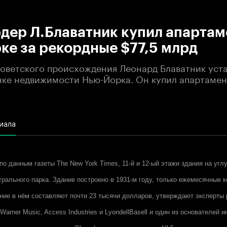
:00
/
00:00
дер Л.Блаватник купил апартам
ке за рекордные $77,5 млрд
оветского происхождения Леонард Блаватник уст
нке недвижимости Нью-Йорка. Он купил апартамен
иала
по данным газеты The New York Times, 11-й и 12-ый этажи здания на углу
нтрального парка. Здание построено в 1931-м году, только ежемесячные
ние в нём составляют почти 23 тысячи долларов, утверждают эксперты 
arner Music, Access Industries и LyondellBasell и один из основателей 