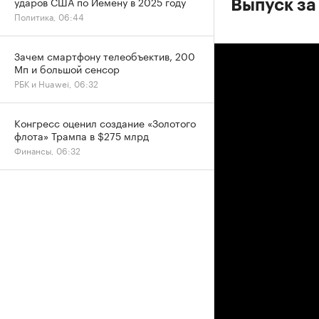
ударов США по Йемену в 2025 году
Выпуск за
Политика, 06:44
Зачем смартфону телеобъектив, 200
Мп и большой сенсор
РБК и Huawei, 06:32
Конгресс оценил создание «Золотого
флота» Трампа в $275 млрд
Финансы, 06:32