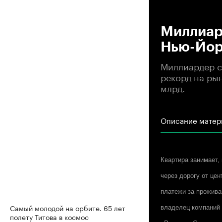
00
Миллиар
Нью-Йор
Миллиардер с
рекорд на ры
млрд.
Описание матер
Квартира занимает, 
через дорогу от це
платежи за прожива
Самый молодой на орбите. 65 лет
владелец компаний W
полету Титова в космос