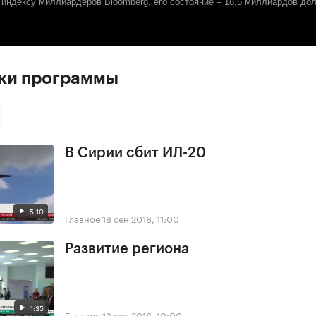
о индексу миллиардеров
Bloomberg
, его состояние – 18,5 миллиардов до
ски программы
В Сирии сбит ИЛ-20
5:10
Главное
18 сен 2018, 11:00
Развитие региона
1:35
Главное
13 сен 2018, 10:00