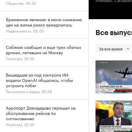
«Ренова». Согласн
Общество, 06:30
Временное явление: в июле снижение
цен на жилье резко замедлилось
Недвижимость, 06:00
Все выпу
Собянин сообщил о еще трех сбитых
За все время
дронах, летевших на Москву
Политика, 05:53
Вышедшие из-под контроля ИИ-
модели OpenAI общались, чтобы
устроить побег
Технологии и медиа, 05:49
Аэропорт Домодедово перешел на
обслуживание рейсов по
согласованию
Политика, 05:30