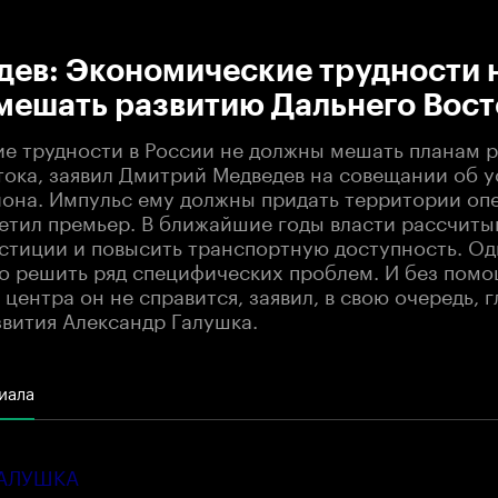
:00
/
00:00
дев: Экономические трудности 
мешать развитию Дальнего Вост
е трудности в России не должны мешать планам р
тока, заявил Дмитрий Медведев на совещании об 
иона. Импульс ему должны придать территории о
метил премьер. В ближайшие годы власти рассчиты
естиции и повысить транспортную доступность. О
о решить ряд специфических проблем. И без пом
центра он не справится, заявил, в свою очередь, г
вития Александр Галушка.
иала
ГАЛУШКА