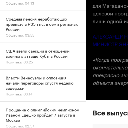
Общество, 04:13
для Магаданс
целевой прог
Средняя пенсия неработающих
лишь одной из
превысила ₽35 тыс. в семи регионах
России
АЛЕКСАНДР 
Общество, 03:55
МИНИСТР ЭНЕ
США ввели санкции в отношении
военного атташе Кубы в России
«Когда прогр
Политика, 03:25
окончательно
прекрасно зна
Власти Венесуэлы и оппозиция
объекта энер
начали переговоры спустя неделю
задержки
Политика, 03:14
Прощание с олимпийским чемпионом
Все выпу
Иваном Едешко пройдет 7 августа в
Москве
Общество, 02:57