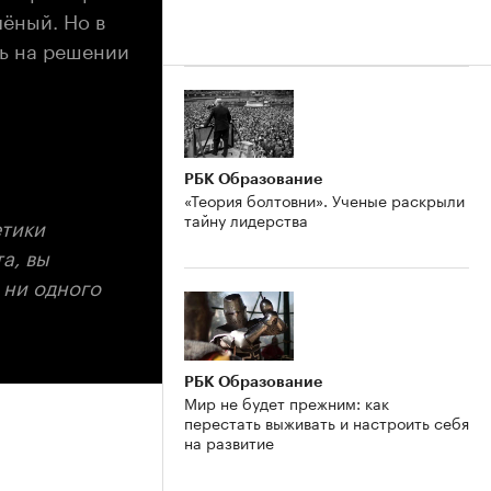
ёный. Но в
ь на решении
РБК Образование
«Теория болтовни». Ученые раскрыли
тайну лидерства
етики
а, вы
 ни одного
РБК Образование
Мир не будет прежним: как
перестать выживать и настроить себя
на развитие