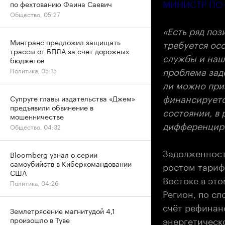
МИНИСТР ПО
по фехтованию Фаина Саевич
Общество, 05:27
«Есть ряд поз
Минтранс предложил защищать
требуется ос
трассы от БПЛА за счет дорожных
службы и наш
бюджетов
проблема зад
Политика, 05:15
ли можно при
финансируетс
Супруге главы издательства «Джем»
предъявили обвинение в
состоянии, в
мошенничестве
дифференциро
Общество, 04:32
Задолженност
Bloomberg узнал о серии
самоубийств в Киберкомандовании
ростом тариф
США
Востоке в это
Политика, 04:26
Регион, по с
счёт рефинан
Землетрясение магнитудой 4,1
энергетическ
произошло в Туве