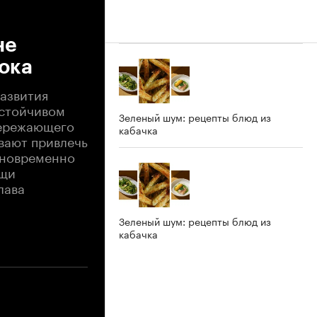
не
ока
азвития
устойчивом
Зеленый шум: рецепты блюд из
пережающего
кабачка
вают привлечь
дновременно
ощи
лава
Зеленый шум: рецепты блюд из
кабачка