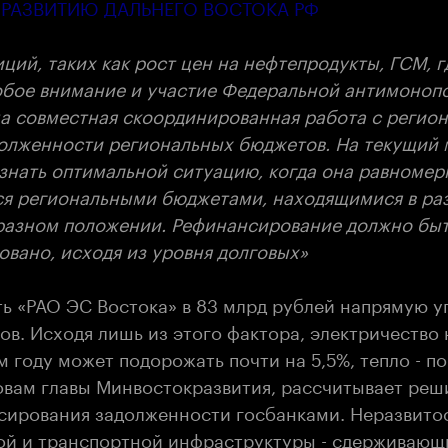
 РАЗВИТИЮ ДАЛЬНЕГО ВОСТОКА РФ
иций, таких как рост цен на нефтепродукты, ГСМ, г
обое внимание и участие Федеральной антимоноп
а совместная скоординированная работа с регион
олженности региональных бюджетов. На текущий 
знать оптимальной ситуацию, когда она равномер
я региональными бюджетами, находящимися в ра
 разном положении. Рефинансирование должно бы
вано, исходя из уровня долговых»
ь «РАО ЭС Востока» в 83 млрд рублей напрямую у
ов. Исходя лишь из этого фактора, электричество
м году может подорожать почти на 5,5%, тепло - по
ловам главы Минвостокразвития, рассчитывает реш
сирования задолженности госбанками. Неразвито
ой и транспортной инфраструктуры - сдерживающ