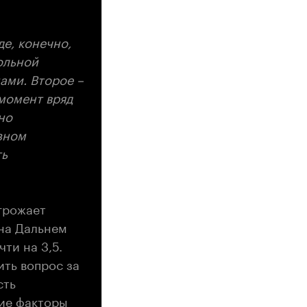
де, конечно,
ольной
ами. Второе –
момент вряд
но
зном
ть
грожает
 на Дальнем
чти на 3,5.
ить вопрос за
сть
ие факторы