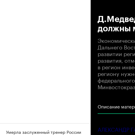
00
Д.Медве
должны 
Экономически
Дальнего Вос
развитии рег
развития, от
в регион инв
региону нужн
федерального 
Минвостокраз
Описание матер
АЛЕКСАНДР 
Умерла заслуженный тренер России