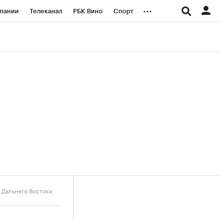
...
пании
Телеканал
РБК Вино
Спорт
ые проекты
Город
Стиль
Крипто
Спецпроекты СПб
логии и медиа
Финансы
 Дальнего Востока