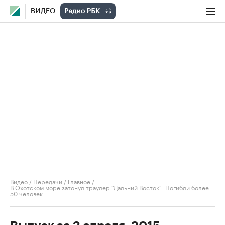
ВИДЕО
Видео
/
Передачи
/
Главное
/
В Охотском море затонул траулер "Дальний Восток". Погибли более
50 человек