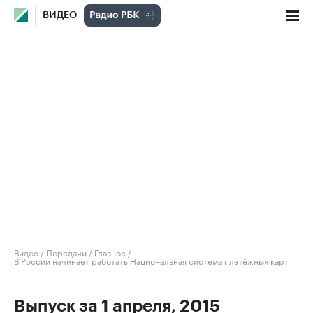
ВИДЕО
Видео
/
Передачи
/
Главное
/
В России начинает работать Национальная система платёжных карт
Выпуск за 1 апреля, 2015