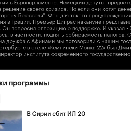
тии в Европарламенте. Немецкий депутат предосте
 решение своего кризиса. Но если они хотят дене
сторону Брюсселя". Фон для такого предупреждени
ия в Греции. Премьер Ципрас накануне представи
 Он попросил оппозицию о поддержке. И указал - 
сь, в частности, поднять собираемость налогов. О
на дружба с Афинами мы поговорили с нашим гост
Петербурге в отеле «Кемпински Мойка 22» был Дми
директор института современного государственног
ски программы
В Сирии сбит ИЛ-20