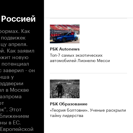
 Россией
формах. Как
и подвижек
нцу апреля.
й. Как заявил
РБК Autonews
Топ-7 самых экзотических
ожит новую
автомобилей Лионелю Месси
- потенциал
 заверил - он
нша у
реддверии
ел в Москве
Газпрома
от
РБК Образование
к". Этот
«Теория болтовни». Ученые раскрыли
 Сближением
тайну лидерства
ны в ЕС.
 Европейской