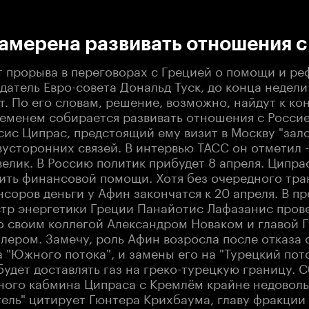
:00
/
00:00
амерена развивать отношения с
т прорыва в переговорах с Грецией о помощи и ре
датель Евро-совета Дональд Туск, до конца недел
т. По его словам, решение, возможно, найдут к ко
ременем собирается развивать отношения с Россие
сис Ципрас, предстоящий ему визит в Москву "зал
вусторонних связей. В интервью ТАСС он отметил 
велик. В Россию политик прибудет 8 апреля. Ципрас
сить финансовой помощи. Хотя без очередного тра
соров деньги у Афин закончатся к 20 апреля. В п
стр энергетики Греции Панайотис Лафазанис пров
о своим коллегой Александром Новаком и главой 
лером. Замечу, роль Афин возросла после отказа 
 "Южного потока", и замены его на "Турецкий пото
будет доставлять газ на греко-турецкую границу.
ного кабмина Ципраса с Кремлём крайне недоволь
ель" цитирует Гюнтера Крихбаума, главу фракции