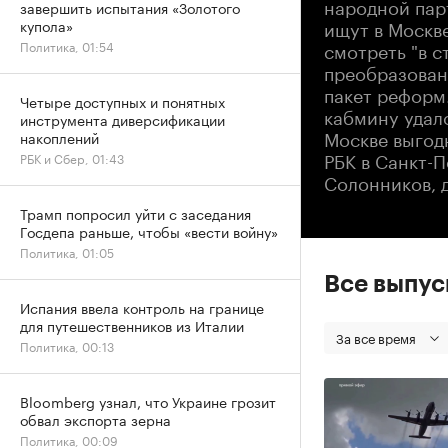
народной пар
завершить испытания «Золотого
ищут в Москве
купола»
смотреть "в 
Политика, 01:54
преобразован
пакет реформ.
Четыре доступных и понятных
кабмину удало
инструмента диверсификации
Москве выгод
накоплений
РБК в Санкт-
РБК и Сбер, 01:43
Солонников, 
Трамп попросил уйти с заседания
Госдепа раньше, чтобы «вести войну»
Политика, 01:05
Все выпу
Испания ввела контроль на границе
для путешественников из Италии
За все время
Политика, 00:13
Bloomberg узнал, что Украине грозит
обвал экспорта зерна
Политика, 00:09