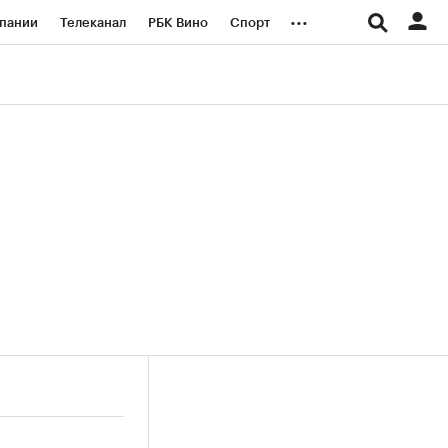
...
пании
Телеканал
РБК Вино
Спорт
ые проекты
Город
Стиль
Крипто
Спецпроекты СПб
логии и медиа
Финансы