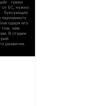
рёг - греки
г от ЕС, нужно
я - буксующие
л парламенту
благодаря его
 том, чем
ем. В студии
трий
о развития.