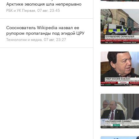
Арктике эволюция шла непрерывно
РБК и УК Первая, 07 авг, 23:45
Сооснователь Wikipedia назвал ее
рупором пропаганды под эгидой ЦРУ
Технологии и медиа, 07 авг, 23:27