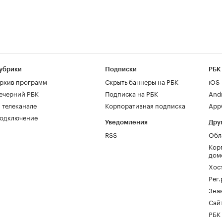
убрики
Подписки
РБК
рхив программ
Скрыть баннеры на РБК
iOS
ечерний РБК
Подписка на РБК
And
 телеканале
Корпоративная подписка
AppG
одключение
Уведомления
Дру
RSS
Обл
Кор
дом
Хос
Рег
Зна
Сайт
РБК