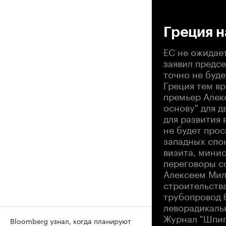
00
Греция н
ЕС не ожидае
заявил предсе
точно не буде
Греция тем в
премьер Алек
основу" для д
для развития 
не будет про
западных спон
визита, мини
переговоры с
Алексеем Мил
строительства
трубопровод 
леворадикаль
Журнал "Шпиг
Bloomberg узнал, когда планируют