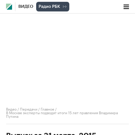
ВИДЕО
Видео
/
Передачи
/
Главное
/
В Москве эксперты подводят итоги 15 лет правления Владимира
Путина