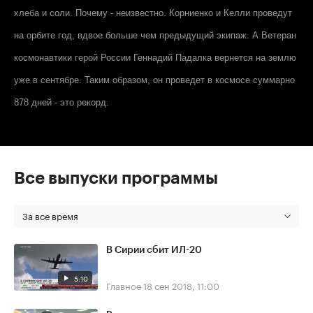
хлеба и соли. Почему - неизвестно. Корниенко и Келли проведут
на орбите год, вдвое больше чем предыдущий экипаж. А Ветеран
космонавтики герой России Геннадий Падалка вернется на землю
уже в сентябре. Таким образом, он проведет в космосе суммарно
878 дней - это рекорд.
Все выпуски программы
За все время
В Сирии сбит ИЛ-20
5:10
Главное
18 сен 2018, 11:00