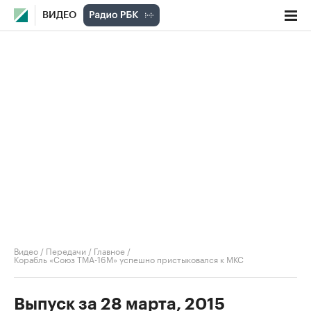
ВИДЕО
Видео
/
Передачи
/
Главное
/
Корабль «Союз ТМА-16М» успешно пристыковался к МКС
Выпуск за 28 марта, 2015